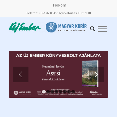
Fiókom
Telefon: +3612660845 • Nyitvatartás: H-P: 9-18
Következő
1
2
3
4
5
6
7
8