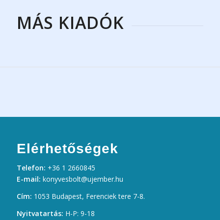
MÁS KIADÓK
Elérhetőségek
Telefon:
+36 1 2660845
E-mail:
konyvesbolt@ujember.hu
Cím:
1053 Budapest, Ferenciek tere 7-8.
Nyitvatartás:
H-P: 9-18