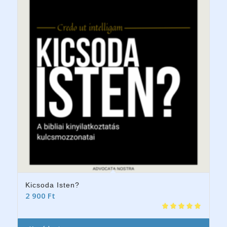
5.00
Kicsoda Isten?
2 900
Ft
Értékelés