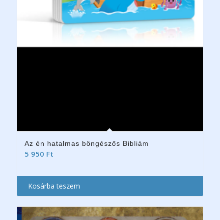
Az én hatalmas böngészős Bibliám
5 950
Ft
Kosárba teszem