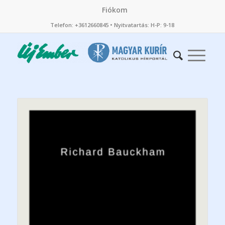
Fiókom
Telefon: +3612660845 • Nyitvatartás: H-P: 9-18