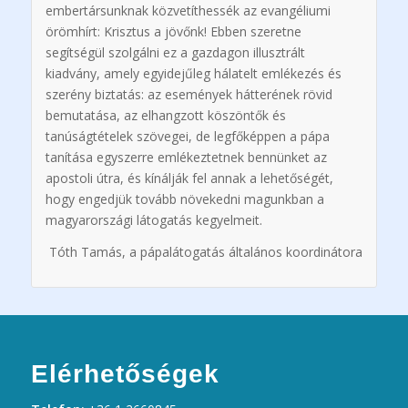
embertársunknak
k
özvetíthessé
k
az evangéliumi
örömhírt: Krisztus a jövőnk! Ebben szeretne
segítségül szolgálni ez a gazdagon illusztrált
kiadvány, amely egyidejűleg hálatelt emlékezés és
szerény biztatás: az események hátterének rövid
bemutatása, az elhangzott
k
öszöntő
k
és
tanúságtételek szövegei, de legfő
k
éppen a pápa
tanítása egyszerre emlékeztetnek bennünket az
apostoli útra, és
k
ínáljá
k
fel annak a lehetőségét,
hogy engedjü
k
tovább növekedni magunkban a
magyarországi látogatás kegyelmeit.
Tóth Tamás, a pápalátogatás általános koordinátora
Elérhetőségek