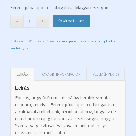
Ferenc pápa apostoli látogatása Magyarországon
Kosárba teszem
Cikkszám:
58000
Kategóriák:
Ferenc pápa
,
Tavaszi akció
,
Új Ember
kiadványok
LEÍRÁS
TOVÁBBI INFORMÁCIÓK
VÉLEMÉNYEK (0)
Leírás
Fontos, hogy örömmel és hálá­val emlékezzünk a
csodára, ame­lyet Ferenc pápa apostoli látogatása
alkalmával átélhettünk, azonban ahhoz, hogy ez ne
csak három napig tartson, az is szükséges, hogy a
Szentatya gesztusai és szavai minél több helyre
eljussanak, és minél több