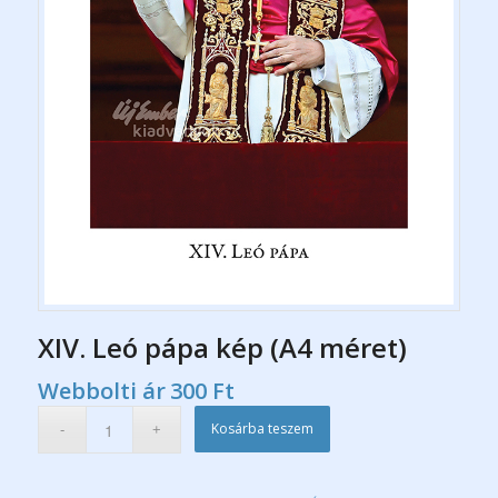
XIV. Leó pápa kép (A4 méret)
Webbolti ár
300
Ft
Kosárba teszem