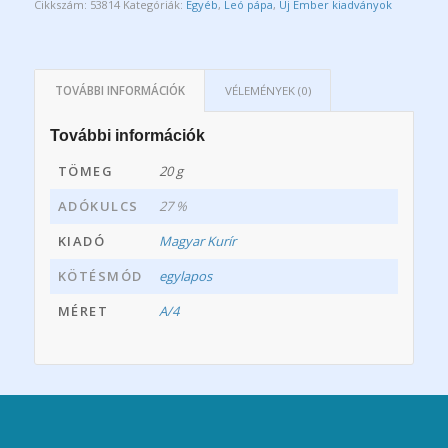
Cikkszám:
53814
Kategóriák:
Egyéb
,
Leó pápa
,
Új Ember kiadványok
TOVÁBBI INFORMÁCIÓK
VÉLEMÉNYEK (0)
További információk
TÖMEG
20 g
ADÓKULCS
27 %
KIADÓ
Magyar Kurír
KÖTÉSMÓD
egylapos
MÉRET
A/4