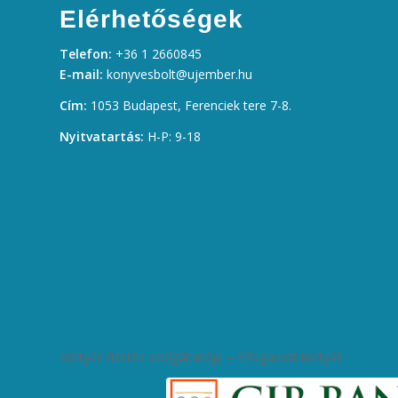
Elérhetőségek
Telefon:
+36 1 2660845
E-mail:
konyvesbolt@ujember.hu
Cím:
1053 Budapest, Ferenciek tere 7-8.
Nyitvatartás:
H-P: 9-18
Kártyás fizetés szolgáltatója – Elfogadott kártyák