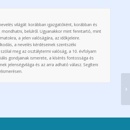
y nevelés világát: korábban igazgatóként, korábban és
t, mondhatni, belülről. Ugyanakkor mint fenntartó, mint
matokra, a jelen valóságára, az időkjeleire.
kodás, a nevelés kérdéseinek szentszéki
 szólal meg az osztálytermi valóság, a 10. évfolyam
iális gondjainak ismerete, a kísérés fontossága és
ek jelenségvilága és az arra adható válasz. Segíteni
elismerésen.