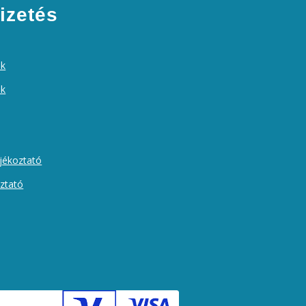
izetés
ek
ók
ájékoztató
oztató