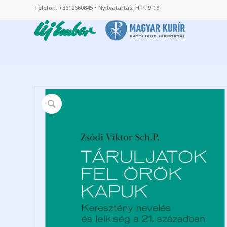
Telefon: +3612660845 • Nyitvatartás: H-P: 9-18