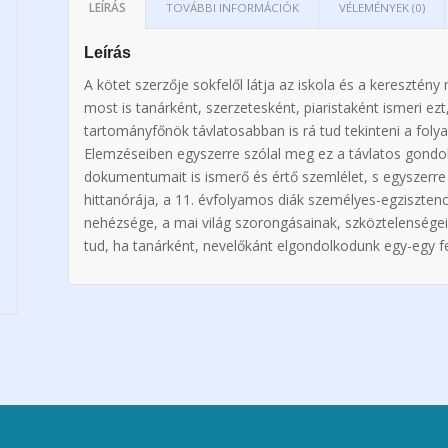
LEÍRÁS
TOVÁBBI INFORMÁCIÓK
VÉLEMÉNYEK (0)
Leírás
A kötet szerzője sokfelől látja az iskola és a keresztén
most is tanárként, szerzetesként, piaristaként ismeri ez
tartományfőnök távlatosabban is rá tud tekinteni a folya
Elemzéseiben egyszerre szólal meg ez a távlatos gondol
dokumentumait is ismerő és értő szemlélet, s egyszerre
hittanórája, a 11. évfolyamos diák személyes-egzisztenc
nehézsége, a mai világ szorongásainak, szköztelenségein
tud, ha tanárként, nevelőkánt elgondolkodunk egy-egy f