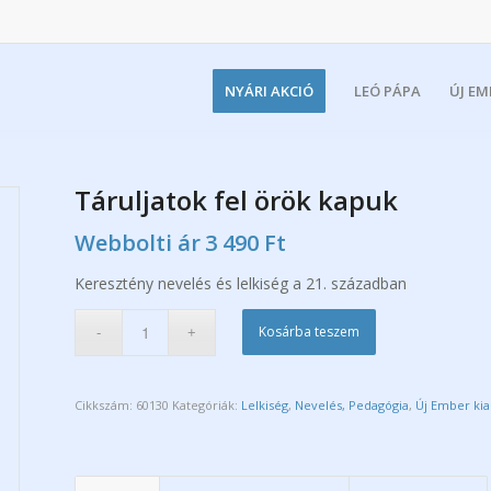
NYÁRI AKCIÓ
LEÓ PÁPA
ÚJ E
Táruljatok fel örök kapuk
Webbolti ár
3 490
Ft
Keresztény nevelés és lelkiség a 21. században
Kosárba teszem
Cikkszám:
60130
Kategóriák:
Lelkiség
,
Nevelés, Pedagógia
,
Új Ember ki