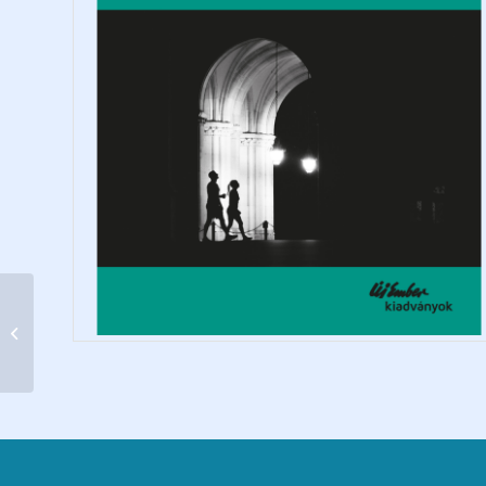
Kapunyitás-vagy
mégse?