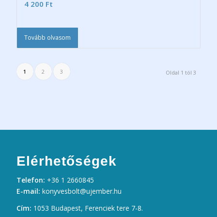
4 200
Ft
Tovább olvasom
1
2
3
Oldal 1 tól 3
Elérhetőségek
Telefon:
+36 1 2660845
E-mail:
konyvesbolt@ujember.hu
Cím:
1053 Budapest, Ferenciek tere 7-8.