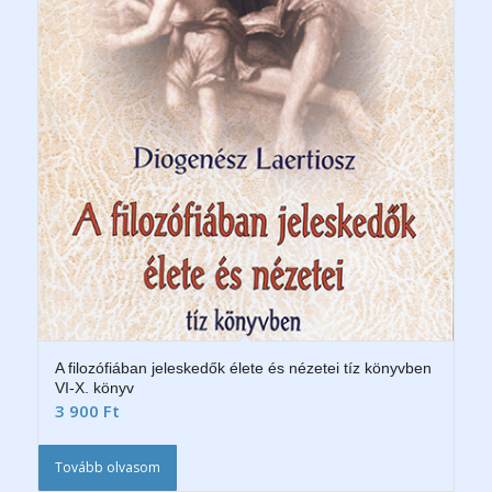
A filozófiában jeleskedők élete és nézetei tíz könyvben
VI-X. könyv
3 900
Ft
Tovább olvasom