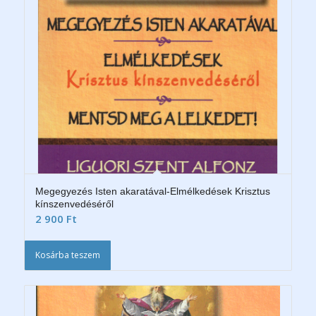
Megegyezés Isten akaratával-Elmélkedések Krisztus
kínszenvedéséről
2 900
Ft
Kosárba teszem