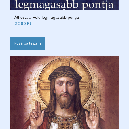
Áthosz, a Föld legmagasabb pontja
2 200
Ft
Kosárba teszem