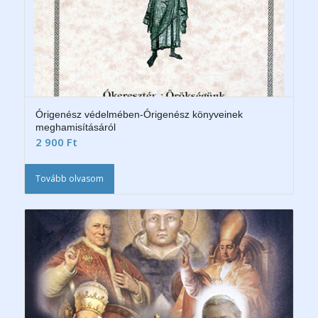
Órigenész védelmében-Órigenész könyveinek
meghamisításáról
2 900
Ft
Tovább olvasom