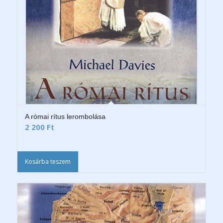
A római rítus lerombolása
2 200
Ft
Kosárba teszem