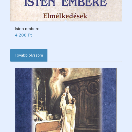
Isten embere
4 200
Ft
Tovább olvasom