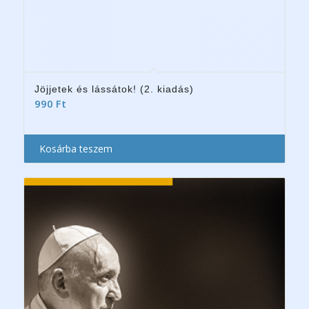
Jöjjetek és lássátok! (2. kiadás)
990
Ft
Kosárba teszem