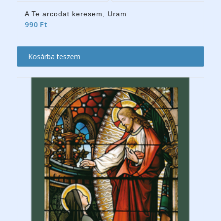
A Te arcodat keresem, Uram
990
Ft
Kosárba teszem