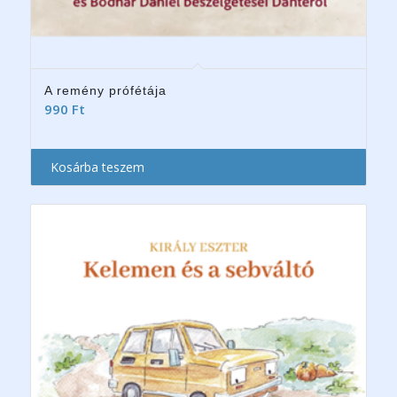
A remény prófétája
990
Ft
Kosárba teszem