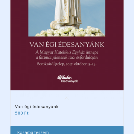
Van égi édesanyánk
500
Ft
Kosárba teszem