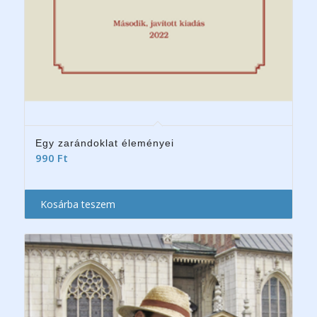
Egy zarándoklat éleményei
990
Ft
Kosárba teszem