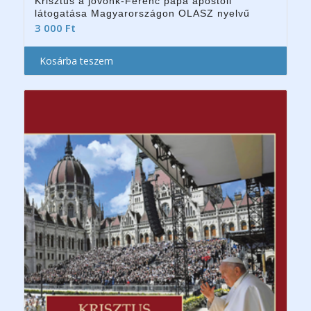
Krisztus a jövőnk-Ferenc pápa apostoli
látogatása Magyarországon OLASZ nyelvű
3 000
Ft
Kosárba teszem