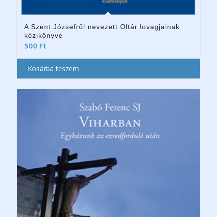
A Szent Józsefről nevezett Oltár lovagjainak
kézikönyve
500
Ft
Kosárba teszem