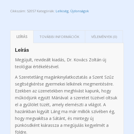
Cikkszám:
52057
Kategóriák:
Lelkiség
,
Újdonságok
LEÍRÁS
TOVÁBBI INFORMÁCIÓK
VÉLEMÉNYEK (0)
Leírás
Megújult, revideált kiadás, Dr. Kovács Zoltán új
teológiai értékelésével.
A Szeretetláng magánkinyilatkoztatás a Szent Szűz
segítségkérése gyermekei lelkének megmentésére.
Ezekben az üzenetekben meghívást kapunk, hogy
működjünk együtt Máriával: a szeretet tüzével oltsuk
el a gyűlölet tüzét, amely elemészti a világot. A
hazánkban kigyúlt Láng ma már milliók szívében ég,
hogy megvakítsa a Sátánt, és mintegy új
pünkösdként kiárassza a megújulás kegyelmét a
földre.