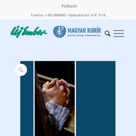
Fiókom
Telefon: +3612660845 • Nyitvatartás: H-P: 9-18