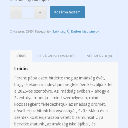
Kosárba teszem
Cikkszám:
53454
Kategóriák:
Lelkiség
,
Új Ember kiadványok
LEÍRÁS
TOVÁBBI INFORMÁCIÓK
VÉLEMÉNYEK (0)
Leírás
Ferenc pápa azért hirdette meg az imádság évét,
hogy lélekben mindnyájan megfelelően készüljünk fel
a 2025-ös szentévre. Az imádság évében – ahogy a
Szentatya mondja – mind személyesen, mind
közösségként felfedezhetjük az imádság örömét,
növelhetjük hitünk bizonyosságát, Szűz Mária és a
szentek közbenjárásába vetett bizalmunkat Újra
beiratkozhatunk „az imádság iskolájába”, és