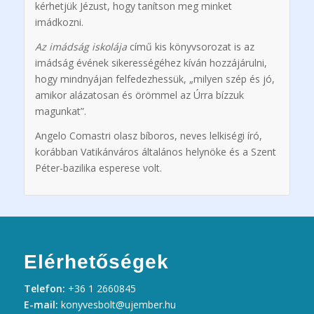
kérhetjük Jézust, hogy tanítson meg minket
imádkozni.
Az imádság iskolája
című kis könyvsorozat is az
imádság évének sikerességéhez kíván hozzájárulni,
hogy mindnyájan felfedezhessük, „milyen szép és jó,
amikor alázatosan és örömmel az Úrra bízzuk
magunkat”.
Angelo Comastri olasz bíboros, neves lelkiségi író,
korábban Vatikánváros általános helynöke és a Szent
Péter-bazilika esperese volt.
Elérhetőségek
Telefon:
+36 1 2660845
E-mail:
konyvesbolt@ujember.hu