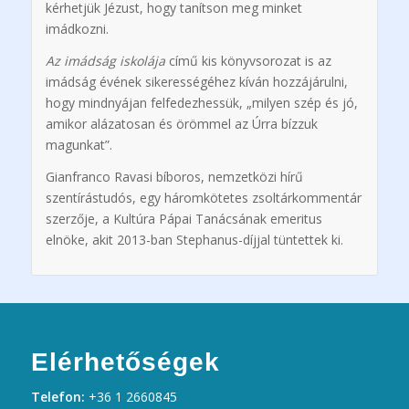
kérhetjük Jézust, hogy tanítson meg minket
imádkozni.
Az imádság iskolája
című kis könyvsorozat is az
imádság évének sikerességéhez kíván hozzájárulni,
hogy mindnyájan felfedezhessük, „milyen szép és jó,
amikor alázatosan és örömmel az Úrra bízzuk
magunkat”.
Gianfranco Ravasi bíboros, nemzetközi hírű
szentírástudós, egy háromkötetes zsoltárkommentár
szerzője, a Kultúra Pápai Tanácsának emeritus
elnöke, akit 2013-ban Stephanus-díjjal tüntettek ki.
Elérhetőségek
Telefon:
+36 1 2660845