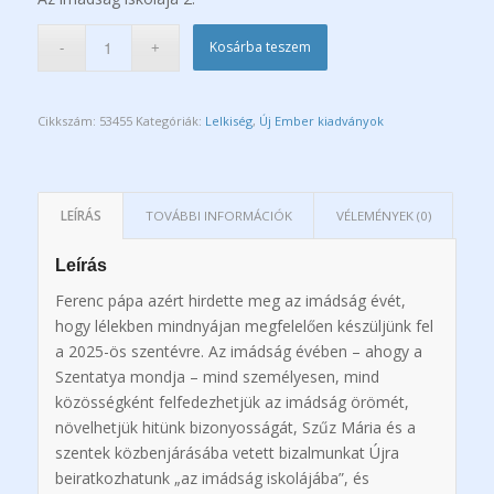
Kosárba teszem
Cikkszám:
53455
Kategóriák:
Lelkiség
,
Új Ember kiadványok
LEÍRÁS
TOVÁBBI INFORMÁCIÓK
VÉLEMÉNYEK (0)
Leírás
Ferenc pápa azért hirdette meg az imádság évét,
hogy lélekben mindnyájan megfelelően készüljünk fel
a 2025-ös szentévre. Az imádság évében – ahogy a
Szentatya mondja – mind személyesen, mind
közösségként felfedezhetjük az imádság örömét,
növelhetjük hitünk bizonyosságát, Szűz Mária és a
szentek közbenjárásába vetett bizalmunkat Újra
beiratkozhatunk „az imádság iskolájába”, és