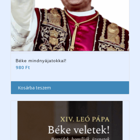
Béke mindnyájatokkal!
980
Ft
Kosárba teszem