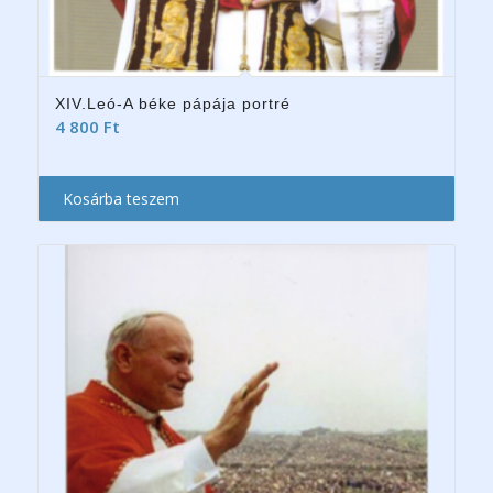
XIV.Leó-A béke pápája portré
4 800
Ft
Kosárba teszem