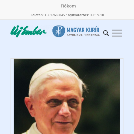
Fiókom
Telefon: +3612660845 • Nyitvatartás: H-P: 9-18