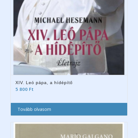
XIV. Leó pápa, a hídépítő
5 800
Ft
Tovább olvasom