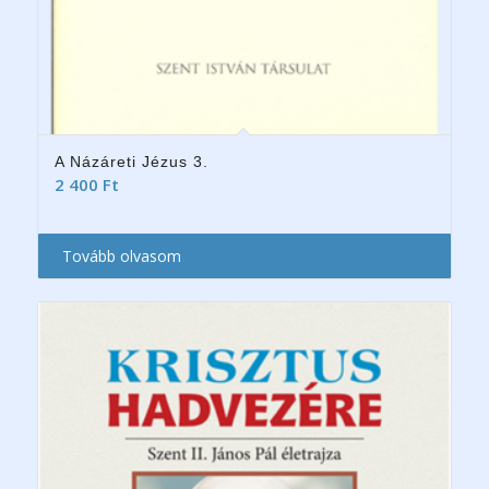
A Názáreti Jézus 3.
2 400
Ft
Tovább olvasom