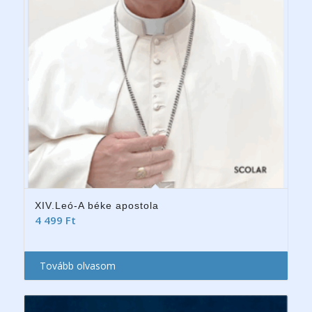
XIV.Leó-A béke apostola
4 499
Ft
Tovább olvasom