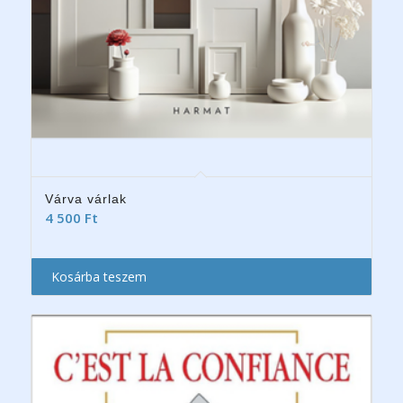
Várva várlak
4 500
Ft
Kosárba teszem