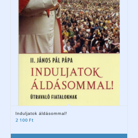
Induljatok áldásommal!
2 100
Ft