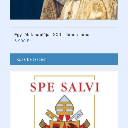
Egy lélek naplója- XXIII. János pápa
5 990
Ft
Kosárba teszem