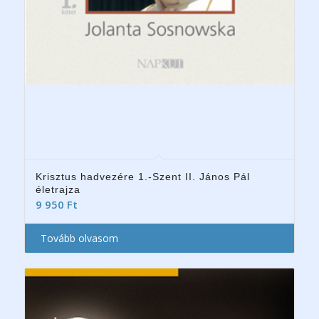
Krisztus hadvezére 1.-Szent II. János Pál
életrajza
9 950
Ft
Tovább olvasom