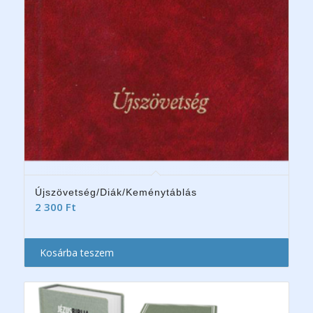
Újszövetség/Diák/Keménytáblás
2 300
Ft
Kosárba teszem