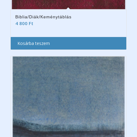
Biblia/Diák/Keménytáblás
4 800
Ft
Kosárba teszem