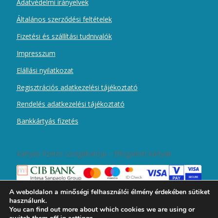
Adatvédelmi irányelvek
Általános szerződési feltételek
Fizetési és szállítási tudnivalók
Impresszum
Elállási nyilatkozat
Regisztrációs adatkezelési tájékoztató
Rendelés adatkezelési tájékoztató
Bankkártyás fizetés
Kártyás fizetés szolgáltatója – Elfogadott kártyák
A weboldalon a minőségi felhasználói élmény érdekében sütiket
használunk.
You can find out more about which cookies we are using or