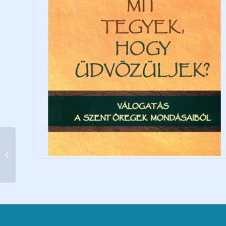
Édesanyám keze