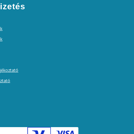
izetés
ek
ók
ájékoztató
oztató