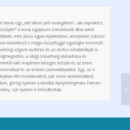
ó lenne egy „két lábon járó evangélium”, aki naprakész
özüljek?” A korai egyiptomi szerzetesek által adott
bbek, mint Jézus egyes kijelentései, amelyeket sokszor
esen különböző s mégis összefüggő egységbe tömörülő
tésig szigorú aszkézis és az utolsó ruhadarabját is
ágmegvetés, a világi műveltség elutasítása és
névtől való majdnem beteges irtózás és az isteni
monokkal és az emberi szenvedélyekkel. Egy, az V.
mányban élő mondásokból, pár soros anekdotákból,
endben, görög nyelven a később Apophthegmata Patrum
y, szír nyelvre is lefordítottak.