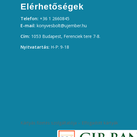
Elérhetőségek
Telefon:
+36 1 2660845
E-mail:
konyvesbolt@ujember.hu
Cím:
1053 Budapest, Ferenciek tere 7-8.
Nyitvatartás:
H-P: 9-18
Kártyás fizetés szolgáltatója – Elfogadott kártyák