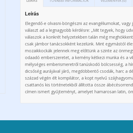
LEÍRÁS
TOVÁBBI INFORMÁCIÓK
VÉLEMÉNYEK (0)
Leírás
Elegendő-e olvasni-böngészni az evangéliumokat, vagy j
választ ad a legnagyobb kérdésre: „Mit tegyek, hogy üdv
válaszok a konkrét helyzetekben talán még meghökkentő
csak jámbor tanácsokként kezelünk. Mint egymástól él
mozaikkockák jelennek meg előttünk a szinte az önmegve
odaadó emberszeretet, a kemény kétkezi munka és a vil
mélységes emberismeretről tanúskodó bölcsesség, a hír
dicsőség aurájával járó, megdöbbentő csodák, harc a dé
század végén élt kompilátor, a kopt nyelvű szájhagyo
csattanós kis történetekből állította össze ábécésorr
címen ismert gyűjteményt, amelyet hamarosan latin, örmén