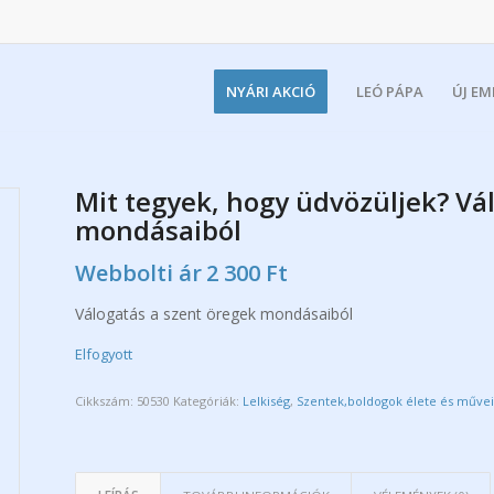
NYÁRI AKCIÓ
LEÓ PÁPA
ÚJ E
Mit tegyek, hogy üdvözüljek? Vá
mondásaiból
Webbolti ár
2 300
Ft
Válogatás a szent öregek mondásaiból
Elfogyott
Cikkszám:
50530
Kategóriák:
Lelkiség
,
Szentek,boldogok élete és műve