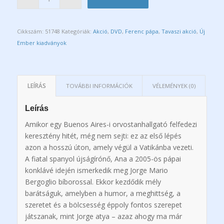
Cikkszám:
51748
Kategóriák:
Akció
,
DVD
,
Ferenc pápa
,
Tavaszi akció
,
Új
Ember kiadványok
LEÍRÁS
TOVÁBBI INFORMÁCIÓK
VÉLEMÉNYEK (0)
Leírás
Amikor egy Buenos Aires-i orvostanhallgató felfedezi
keresztény hitét, még nem sejti: ez az első lépés
azon a hosszú úton, amely végül a Vatikánba vezeti.
A fiatal spanyol újságírónő, Ana a 2005-ös pápai
konklávé idején ismerkedik meg Jorge Mario
Bergoglio bíborossal. Ekkor kezdődik mély
barátságuk, amelyben a humor, a meghittség, a
szeretet és a bölcsesség éppoly fontos szerepet
játszanak, mint Jorge atya – azaz ahogy ma már