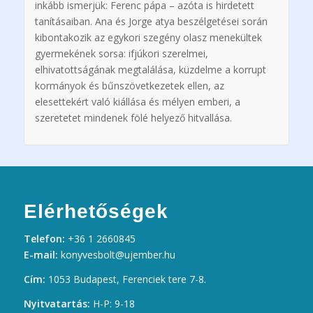
inkább ismerjük: Ferenc pápa – azóta is hirdetett
tanításaiban. Ana és Jorge atya beszélgetései során
kibontakozik az egykori szegény olasz menekültek
gyermekének sorsa: ifjúkori szerelmei,
elhivatottságának megtalálása, küzdelme a korrupt
kormányok és bűnszövetkezetek ellen, az
elesettekért való kiállása és mélyen emberi, a
szeretetet mindenek fölé helyező hitvallása.
Elérhetőségek
Telefon:
+36 1 2660845
E-mail:
konyvesbolt@ujember.hu
Cím:
1053 Budapest, Ferenciek tere 7-8.
Nyitvatartás:
H-P: 9-18