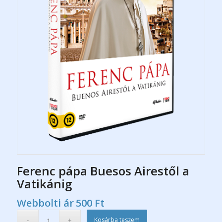
Ferenc pápa Buesos Airestől a
Vatikánig
Webbolti ár
500
Ft
Kosárba teszem