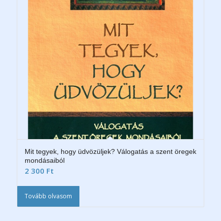
Mit tegyek, hogy üdvözüljek? Válogatás a szent öregek
mondásaiból
2 300
Ft
Tovább olvasom