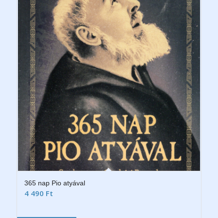
365 nap Pio atyával
4 490
Ft