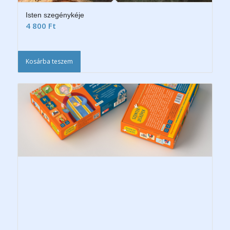
Isten szegénykéje
4 800
Ft
Kosárba teszem