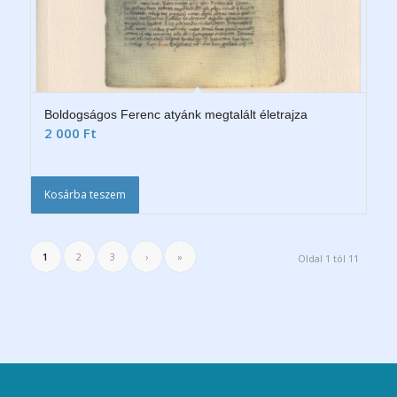
Boldogságos Ferenc atyánk megtalált életrajza
2 000
Ft
Kosárba teszem
1
2
3
›
»
Oldal 1 tól 11