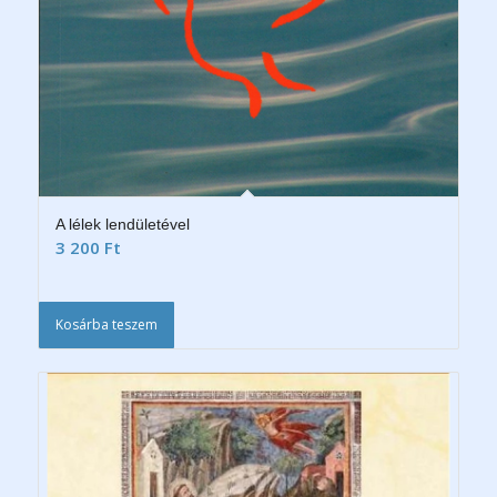
A lélek lendületével
3 200
Ft
Kosárba teszem