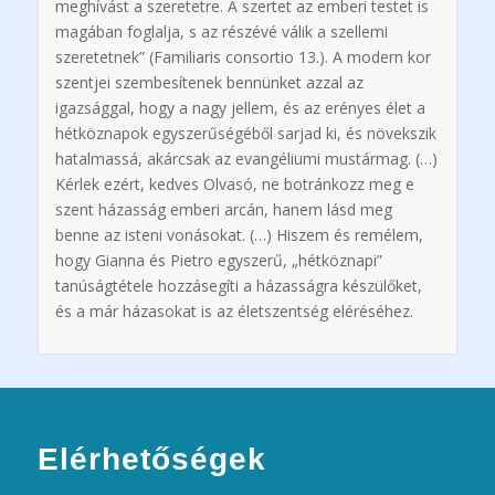
meghívást a szeretetre. A szertet az emberi testet is
magában foglalja, s az részévé válik a szellemi
szeretetnek” (Familiaris consortio 13.). A modern kor
szentjei szembesítenek bennünket azzal az
igazsággal, hogy a nagy jellem, és az erényes élet a
hétköznapok egyszerűségéből sarjad ki, és növekszik
hatalmassá, akárcsak az evangéliumi mustármag. (…)
Kérlek ezért, kedves Olvasó, ne botránkozz meg e
szent házasság emberi arcán, hanem lásd meg
benne az isteni vonásokat. (…) Hiszem és remélem,
hogy Gianna és Pietro egyszerű, „hétköznapi”
tanúságtétele hozzásegíti a házasságra készülőket,
és a már házasokat is az életszentség eléréséhez.
Elérhetőségek