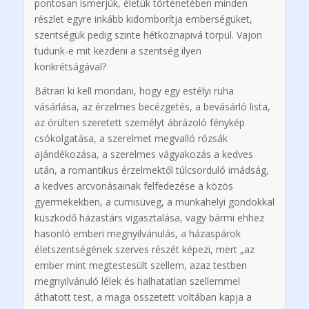
pontosan ismerjük, életük történetében minden
részlet egyre inkább kidomborítja emberségüket,
szentségük pedig szinte hétköznapivá törpül. Vajon
tudunk-e mit kezdeni a szentség ilyen
konkrétságával?
Bátran ki kell mondani, hogy egy estélyi ruha
vásárlása, az érzelmes becézgetés, a bevásárló lista,
az örülten szeretett személyt ábrázoló fénykép
csókolgatása, a szerelmet megvalló rózsák
ajándékozása, a szerelmes vágyakozás a kedves
után, a romantikus érzelmektől túlcsorduló imádság,
a kedves arcvonásainak felfedezése a közös
gyermekekben, a cumisüveg, a munkahelyi gondokkal
küszködő házastárs vigasztalása, vagy bármi ehhez
hasonló emberi megnyilvánulás, a házaspárok
életszentségének szerves részét képezi, mert „az
ember mint megtestesült szellem, azaz testben
megnyilvánuló lélek és halhatatlan szellemmel
áthatott test, a maga összetett voltában kapja a