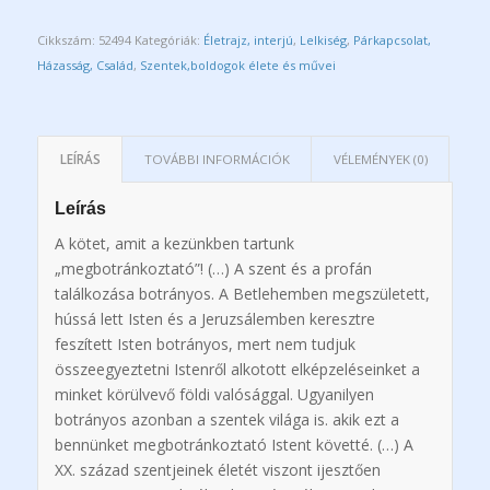
Cikkszám:
52494
Kategóriák:
Életrajz, interjú
,
Lelkiség
,
Párkapcsolat,
Házasság, Család
,
Szentek,boldogok élete és művei
LEÍRÁS
TOVÁBBI INFORMÁCIÓK
VÉLEMÉNYEK (0)
Leírás
A kötet, amit a kezünkben tartunk
„megbotránkoztató”! (…) A szent és a profán
találkozása botrányos. A Betlehemben megszületett,
hússá lett Isten és a Jeruzsálemben keresztre
feszített Isten botrányos, mert nem tudjuk
összeegyeztetni Istenről alkotott elképzeléseinket a
minket körülvevő földi valósággal. Ugyanilyen
botrányos azonban a szentek világa is. akik ezt a
bennünket megbotránkoztató Istent követté. (…) A
XX. század szentjeinek életét viszont ijesztően