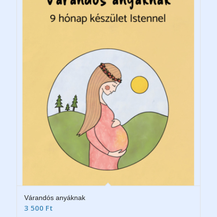
Várandós anyáknak
3 500
Ft