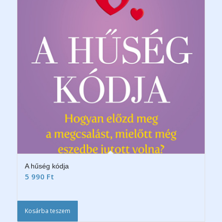
A hűség kódja
5 990
Ft
Kosárba teszem