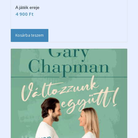
A játék ereje
4 900
Ft
Kosárba teszem