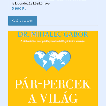
lelkigondozás kézikönyve
5 990
Ft
Kosárba teszem