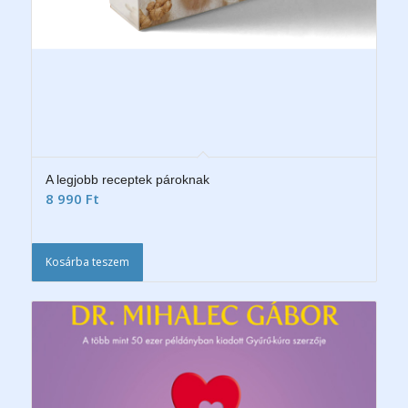
A legjobb receptek pároknak
8 990
Ft
Kosárba teszem