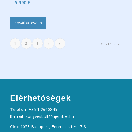
5 990
Ft
Kosárba teszem
1
2
3
›
»
Oldal 1 tól 7
Elérhetőségek
Telefon:
+36 1 2660845
E-mail:
konyvesbolt@ujember.hu
Cím:
1053 Budapest, Ferenciek tere 7-8.