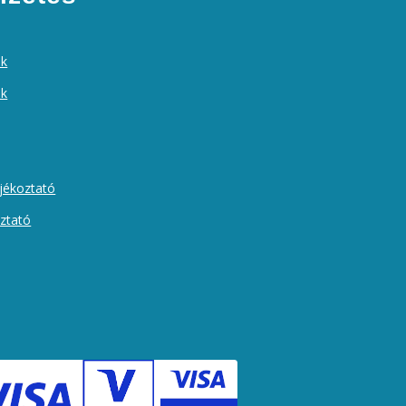
ek
ók
ájékoztató
oztató