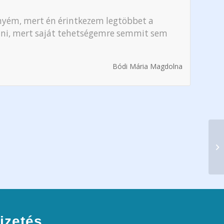
yém, mert én érintkezem legtöbbet a
zni, mert saját tehetségemre semmit sem
Bódi Mária Magdolna
izetés