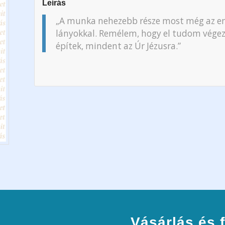
Leírás
„A munka nehezebb része most még az en
lányokkal. Remélem, hogy el tudom vége
építek, mindent az Úr Jézusra.”
Vásárlás és f