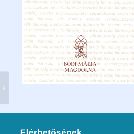
Bódi Mária Magdolna
öröksége
(konferenciakötet)
Elérhetőségek