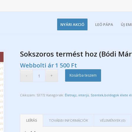
NYÁRI AKCIÓ
LEÓ PÁPA
ÚJ E
Sokszoros termést hoz (Bódi Már
Webbolti ár
1 500
Ft
Kosárba teszem
Cikkszám:
53772
Kategóriák:
Életrajz, interjú
,
Szentek,boldogok élete é
LEÍRÁS
TOVÁBBI INFORMÁCIÓK
VÉLEMÉNYEK (0)