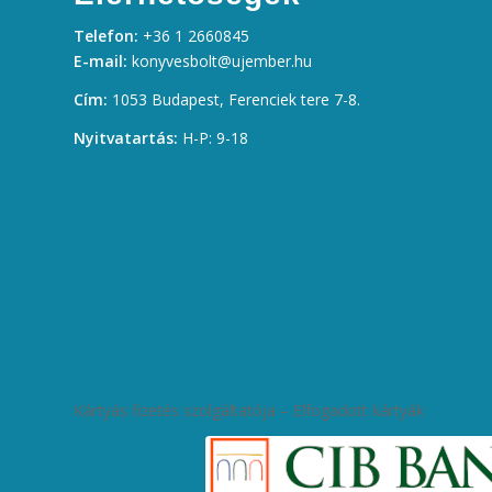
Telefon:
+36 1 2660845
E-mail:
konyvesbolt@ujember.hu
Cím:
1053 Budapest, Ferenciek tere 7-8.
Nyitvatartás:
H-P: 9-18
Kártyás fizetés szolgáltatója – Elfogadott kártyák