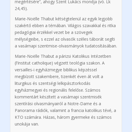
megértésére”, ahogy Szent Lukács mondja (vö. Lk
24,45).
Marie-Noëlle Thabut kétségtelenül az egyik legjobb
szakértő ebben a témában. Világos szavakkal és ritka
pedagógiai érzékkel vezet be a szövegek
mélységeibe, s ezzel az olvasók széles táborát segíti
a vasárnapi szentmise-olvasmányok tudatosításában.
Marie-Noëlle Thabut a párizsi Katolikus Intézetben
(l’Institut catholique) végzett teológia szakon. A
versailles-i egyházmegye biblikus képzéssel
megbízott szakembere, tizenkét éven át volt a
liturgikus és szentségi lelkipásztorkodás
egyházmegyei és regionális felelőse. Számos
kommentárt készített a vasárnapi szentmisék
szentírási olvasmányairól a Notre-Dame és a
Panorama rádiók, valamint a francia katolikus tévé, a
KTO számára. Házas, három gyermeke és számos
unokája van.