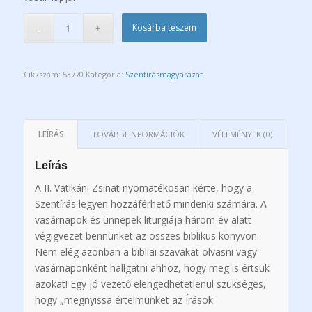
Kosárba teszem
Cikkszám:
53770
Kategória:
Szentírásmagyarázat
LEÍRÁS
TOVÁBBI INFORMÁCIÓK
VÉLEMÉNYEK (0)
Leírás
A II. Vatikáni Zsinat nyomatékosan kérte, hogy a
Szentírás legyen hozzáférhető mindenki számára. A
vasárnapok és ünnepek liturgiája három év alatt
végigvezet bennünket az összes biblikus könyvön.
Nem elég azonban a bibliai szavakat olvasni vagy
vasárnaponként hallgatni ahhoz, hogy meg is értsük
azokat! Egy jó vezető elengedhetetlenül szükséges,
hogy „megnyissa értelmünket az Írások