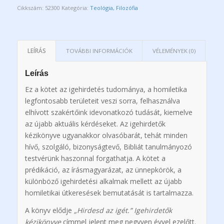
Cikkszám:
52300
Kategória:
Teológia, Filozófia
LEÍRÁS
TOVÁBBI INFORMÁCIÓK
VÉLEMÉNYEK (0)
Leírás
Ez a kötet az igehirdetés tudománya, a homiletika
legfontosabb területeit veszi sorra, felhasználva
elhívott szakértőink idevonatkozó tudását, kiemelve
az újabb aktuális kérdéseket. Az igehirdetők
kézikönyve ugyanakkor olvasóbarát, tehát minden
hívő, szolgáló, bizonyságtevő, Bibliát tanulmányozó
testvérünk haszonnal forgathatja. A kötet a
prédikáció, az írásmagyarázat, az ünnepkörök, a
különböző igehirdetési alkalmak mellett az újabb
homiletikai útkeresések bemutatását is tartalmazza.
A könyv elődje
„Hirdesd az igét.” Igehirdetők
kézikönyve
címmel jelent meg negyven évvel ezelőtt.