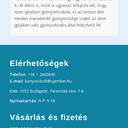
A cél akkor is, most is ugyanaz: kifejezni azt, hogy
Isten igéjében gyönyörködünk, és az emberi élet
minden maradandó gyönyörűsége csakis az Isten
igéjében való gyönyörködés által fedezhető fel.
Elérhetőségek
Telefon:
+36 1 2660845
E-mail:
konyvesbolt@ujember.hu
Cím:
1053 Budapest, Ferenciek tere 7-8.
Nyitvatartás:
H-P: 9-18
Vásárlás és fizetés