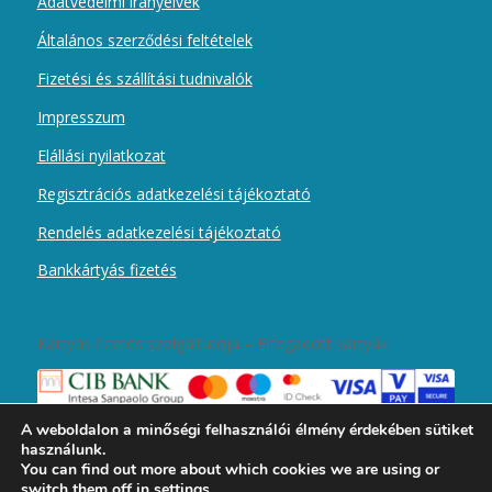
Adatvédelmi irányelvek
Általános szerződési feltételek
Fizetési és szállítási tudnivalók
Impresszum
Elállási nyilatkozat
Regisztrációs adatkezelési tájékoztató
Rendelés adatkezelési tájékoztató
Bankkártyás fizetés
Kártyás fizetés szolgáltatója – Elfogadott kártyák
A weboldalon a minőségi felhasználói élmény érdekében sütiket
használunk.
You can find out more about which cookies we are using or
switch them off in
settings
.