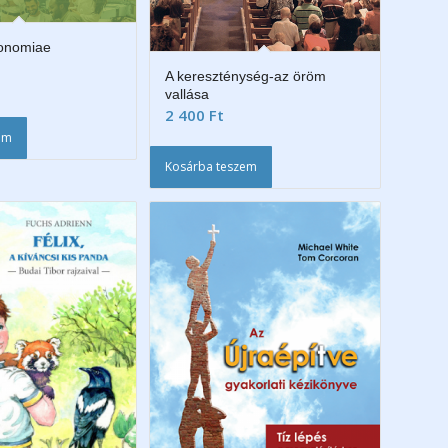
onomiae
A kereszténység-az öröm
vallása
2 400
Ft
em
Kosárba teszem