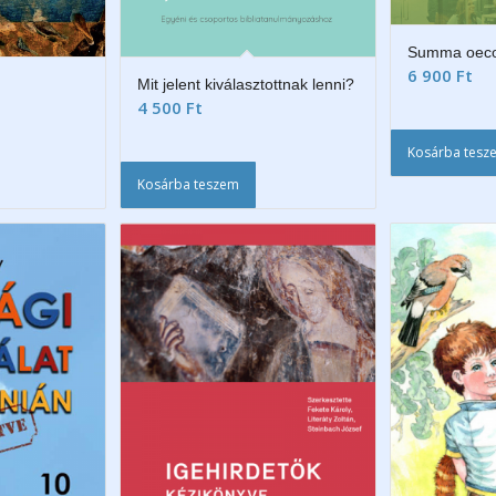
Summa oec
6 900
Ft
Mit jelent kiválasztottnak lenni?
4 500
Ft
Kosárba tesz
Kosárba teszem