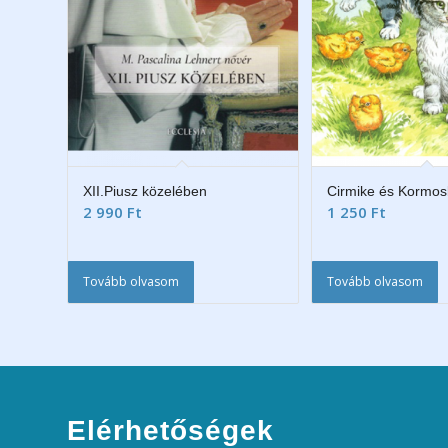
XII.Piusz közelében
Cirmike és Kormo
2 990
Ft
1 250
Ft
Tovább olvasom
Tovább olvasom
Elérhetőségek