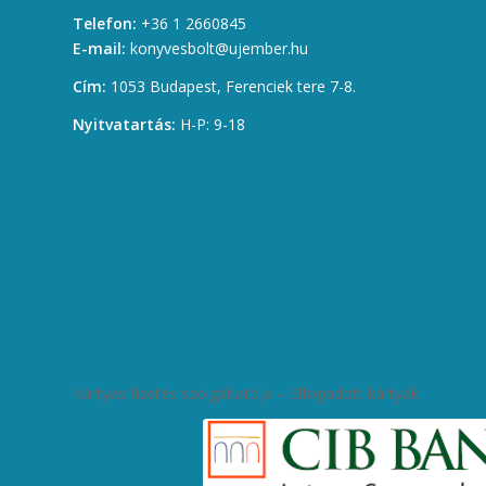
Telefon:
+36 1 2660845
E-mail:
konyvesbolt@ujember.hu
Cím:
1053 Budapest, Ferenciek tere 7-8.
Nyitvatartás:
H-P: 9-18
Kártyás fizetés szolgáltatója – Elfogadott kártyák