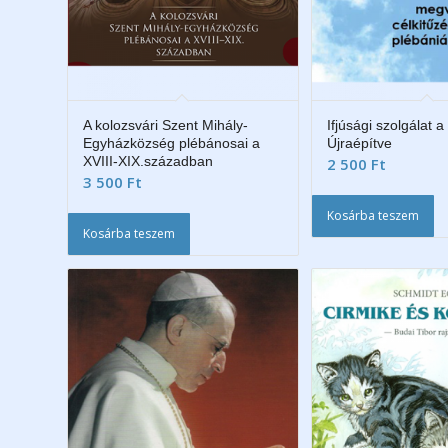
A kolozsvári Szent Mihály-
Ifjúsági szolgálat 
Egyházközség plébánosai a
Újraépítve
XVIII-XIX.században
2 500
Ft
3 500
Ft
Kosárba teszem
Kosárba teszem