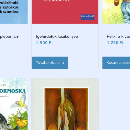
a plébánián-
Igehirdetők kézikönyve
Félix, a kív
4 900
Ft
1 250
Ft
Tovább olvasom
Kosárba tesz