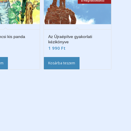
áncsi kis panda
Az Újraépítve gyakorlati
kézikönyve
1 990
Ft
em
Kosárba teszem