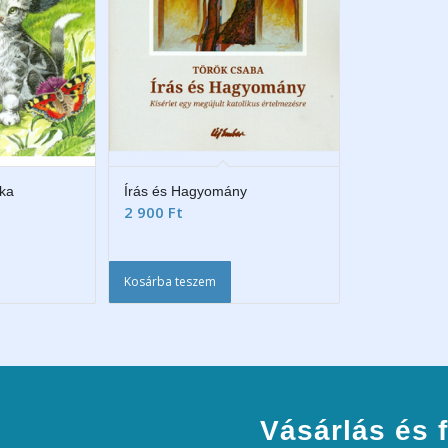
ska
Írás és Hagyomány
2 900
Ft
Kosárba teszem
Vásárlás és f