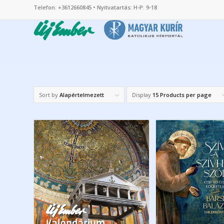
Telefon: +3612660845 • Nyitvatartás: H-P: 9-18
Sort by
Alapértelmezett
Display
15 Products per page