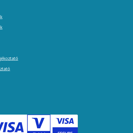
ek
ók
ájékoztató
oztató