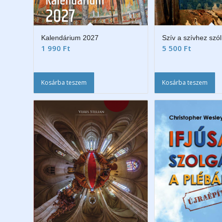
Kalendárium 2027
Szív a szívhez szól
1 990
Ft
5 500
Ft
Kosárba teszem
Kosárba teszem