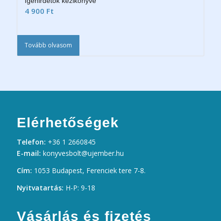
Igehirdetők kézikönyve
4 900
Ft
Tovább olvasom
Elérhetőségek
Telefon:
+36 1 2660845
E-mail:
konyvesbolt@ujember.hu
Cím:
1053 Budapest, Ferenciek tere 7-8.
Nyitvatartás:
H-P: 9-18
Vásárlás és fizetés