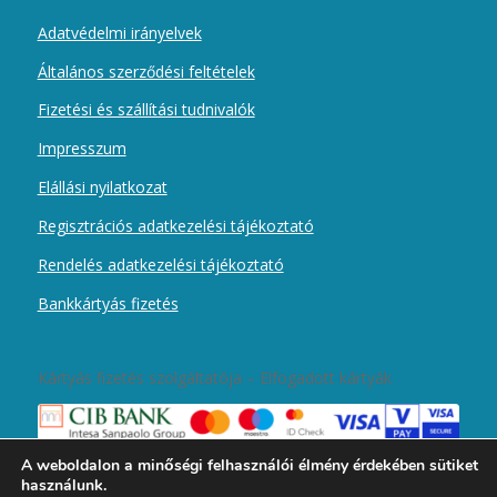
Adatvédelmi irányelvek
Általános szerződési feltételek
Fizetési és szállítási tudnivalók
Impresszum
Elállási nyilatkozat
Regisztrációs adatkezelési tájékoztató
Rendelés adatkezelési tájékoztató
Bankkártyás fizetés
Kártyás fizetés szolgáltatója – Elfogadott kártyák
A weboldalon a minőségi felhasználói élmény érdekében sütiket
használunk.