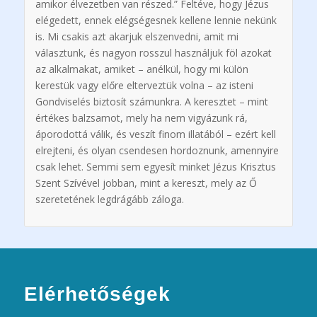
amikor élvezetben van részed.” Feltéve, hogy Jézus
elégedett, ennek elégségesnek kellene lennie nekünk
is. Mi csakis azt akarjuk elszenvedni, amit mi
választunk, és nagyon rosszul használjuk föl azokat
az alkalmakat, amiket – anélkül, hogy mi külön
kerestük vagy előre elterveztük volna – az isteni
Gondviselés biztosít számunkra. A keresztet – mint
értékes balzsamot, mely ha nem vigyázunk rá,
áporodottá válik, és veszít finom illatából – ezért kell
elrejteni, és olyan csendesen hordoznunk, amennyire
csak lehet. Semmi sem egyesít minket Jézus Krisztus
Szent Szívével jobban, mint a kereszt, mely az Ő
szeretetének legdrágább záloga.
Elérhetőségek