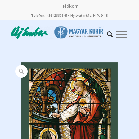
Fiókom
Telefon: +3612660845 • Nyitvatartás: H-P: 9-18