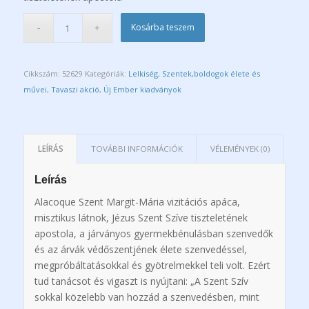
Kosárba teszem
Cikkszám:
52629
Kategóriák:
Lelkiség
,
Szentek,boldogok élete és
művei
,
Tavaszi akció
,
Új Ember kiadványok
LEÍRÁS
TOVÁBBI INFORMÁCIÓK
VÉLEMÉNYEK (0)
Leírás
Alacoque Szent Margit-Mária vizitációs apáca,
misztikus látnok, Jézus Szent Szíve tiszteletének
apostola, a járványos gyermekbénulásban szenvedők
és az árvák védőszentjének élete szenvedéssel,
megpróbáltatásokkal és gyötrelmekkel teli volt. Ezért
tud tanácsot és vigaszt is nyújtani: „A Szent Szív
sokkal közelebb van hozzád a szenvedésben, mint