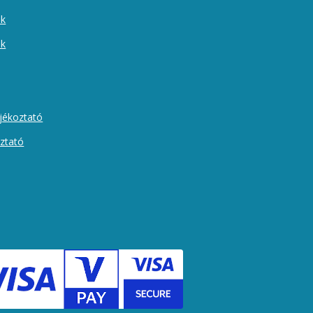
ek
ók
ájékoztató
oztató