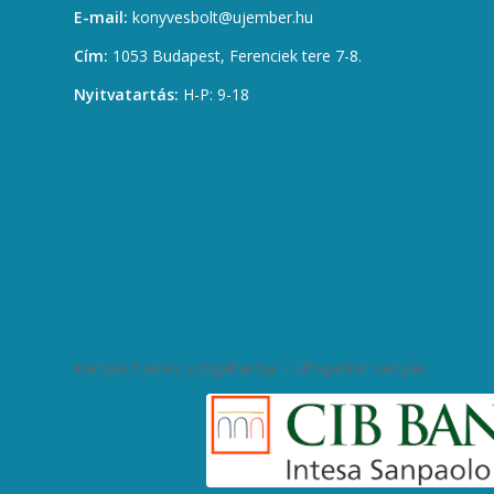
E-mail:
konyvesbolt@ujember.hu
Cím:
1053 Budapest, Ferenciek tere 7-8.
Nyitvatartás:
H-P: 9-18
Kártyás fizetés szolgáltatója – Elfogadott kártyák