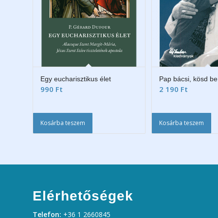
Egy eucharisztikus élet
Pap bácsi, kösd be
990
Ft
2 190
Ft
Kosárba teszem
Kosárba teszem
Elérhetőségek
Telefon:
+36 1 2660845