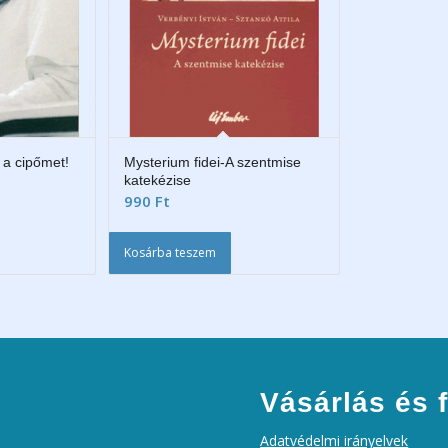
 a cipőmet!
Mysterium fidei-A szentmise
katekézise
990
Ft
Kosárba teszem
Vásárlás és f
Adatvédelmi irányelvek