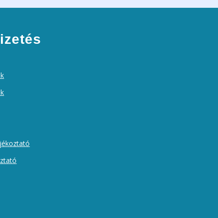
izetés
ek
ók
ájékoztató
oztató