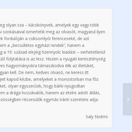
meg olyan sza – kácskönyvek, amelyek egy vagy több
si szokásaival ismertetik meg az olvasót, magyarul ilyen
k fordulóján a csíksomlyói ferenceseké, de azt
nem a „becsülletes egyházi rendek”, hanem a
 a 19. század elejéig tizennyolc kiadást ‒ verhetetlenül
lő folytatása is az lesz. Hiszen a nyugati kereszténység
éves hagyományokra támaszkodva élik az életüket,
ogyan kell. De nem, kedves olvasó, ne keress itt
tjeit kapod kézbe, amelyeket a monostorban ma főz
 őket, olyan egyszerűek, hogy bárki nyugodtan
nem a drága hozzávalók, hanem az ételre adott áldás,
zösségben részesülők egymás iránti szeretete adja.
Saly Noémi