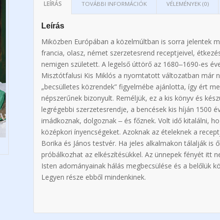
LEÍRÁS
TOVÁBBI INFORMÁCIÓK
VÉLEMÉNYEK (0)
Leírás
Miközben Európában a közelmúltban is sorra jelentek 
francia, olasz, német szerzetesrend receptjeivel, étkezé
nemigen született. A legelső úttörő az 1680‒1690-es éve
Misztótfalusi Kis Miklós a nyomtatott változatban már 
„becsülletes közrendek” figyelmébe ajánlotta, így ért meg
népszerűnek bizonyult. Reméljük, ez a kis könyv és készü
legrégebbi szerzetesrendje, a bencések kis híján 1500 
imádkoznak, dolgoznak ‒ és főznek. Volt idő kitalálni, h
középkori ínyencségeket. Azoknak az ételeknek a recep
Borika és János testvér. Ha jeles alkalmakon tálalják is
próbálkozhat az elkészítésükkel. Az ünnepek fényét itt 
Isten adományainak hálás megbecsülése és a belőlük kö
Legyen része ebből mindenkinek.