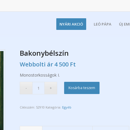
NYÁRI AKCIÓ
LEÓ PÁPA
ÚJ E
Bakonybélszín
Webbolti ár
4 500
Ft
Monostorkosságok I.
Kosárba teszem
Cikkszám:
52910
Kategória:
Egyéb