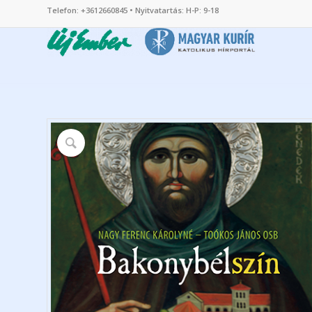
Telefon: +3612660845 • Nyitvatartás: H-P: 9-18