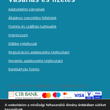
Adatvédelmi irányelvek
Általános szerződési feltételek
Fizetési és szállítási tudnivalók
Impresszum
Elállási nyilatkozat
Regisztrációs adatkezelési tájékoztató
Rendelés adatkezelési tájékoztató
Bankkártyás fizetés
Kártyás fizetés szolgáltatója – Elfogadott kártyák
A weboldalon a minőségi felhasználói élmény érdekében sütiket
használunk.