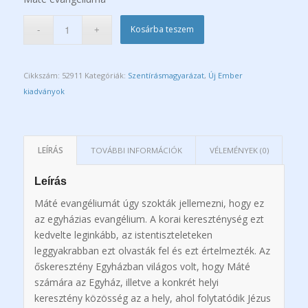
Kosárba teszem
Cikkszám:
52911
Kategóriák:
Szentírásmagyarázat
,
Új Ember
kiadványok
LEÍRÁS
TOVÁBBI INFORMÁCIÓK
VÉLEMÉNYEK (0)
Leírás
Máté evangéliumát úgy szoktá
k
jellemezni, hogy ez
az egyházias evangélium. A korai kereszténység ezt
kedvelte leginkább, az isten­tiszteleteken
leggyakrabban ezt olvastá
k
fel és ezt értelmezté
k
. Az
őskeresztény Egyházban világos volt, hogy Máté
számára az Egyház, illetve a konkrét helyi
keresztény
k
özösség az a hely, ahol folytatódik Jézus