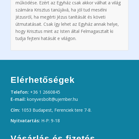
mű
k
ödése. Ezért az Egyház csak akkor válhat a világ
számára Krisztus tanújává, ha jól tud mesélni
Jézusról, ha megérti Jézus tanítását és
k
öveti
útmutatásait. Csak így lehet az Egyház annak helye,
hogy Krisztus mint az Isten által Felmagasztalt ki
tudja fejteni hatását e világon.
Elérhetőségek
Telefon:
+36 1 2660845
E-mail:
konyvesbolt@ujember.hu
Cím:
1053 Budapest, Ferenciek tere 7-8.
Nyitvatartás:
H-P: 9-18
Vásárlás és fizetés