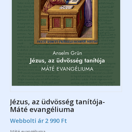
Jézus, az üdvösség tanítója-
Máté evangéliuma
Webbolti ár
2 990
Ft
Máté evangéliuma