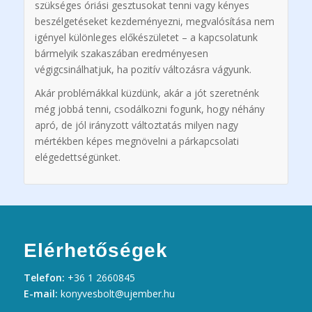
szükséges óriási gesztusokat tenni vagy kényes
beszélgetéseket kezdeményezni, megvalósítása nem
igényel különleges előkészületet – a kapcsolatunk
bármelyik szakaszában eredményesen
végigcsinálhatjuk, ha pozitív változásra vágyunk.
Akár problémákkal küzdünk, akár a jót szeretnénk
még jobbá tenni, csodálkozni fogunk, hogy néhány
apró, de jól irányzott változtatás milyen nagy
mértékben képes megnövelni a párkapcsolati
elégedettségünket.
Elérhetőségek
Telefon:
+36 1 2660845
E-mail:
konyvesbolt@ujember.hu