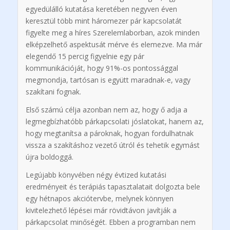
egyedülálló kutatása keretében negyven éven
keresztül több mint háromezer pár kapcsolatát
figyelte meg a híres Szerelemlaborban, azok minden
elképzelhető aspektusát mérve és elemezve. Ma már
elegendő 15 percig figyelnie egy pár
kommunikációját, hogy 91%-os pontossággal
megmondja, tartósan is együtt maradnak-e, vagy
szakítani fognak.
Első számú célja azonban nem az, hogy ő adja a
legmegbízhatóbb párkapcsolati jóslatokat, hanem az,
hogy megtanítsa a pároknak, hogyan fordulhatnak
vissza a szakításhoz vezető útról és tehetik egymást
újra boldoggá.
Legújabb könyvében négy évtized kutatási
eredményeit és terápiás tapasztalatait dolgozta bele
egy hétnapos akciótervbe, melynek könnyen
kivitelezhető lépései már rövidtávon javítják a
párkapcsolat minőségét. Ebben a programban nem