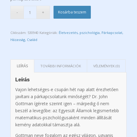
Kosárba teszem
Cikkszám:
530940
Kategóriák:
Életvezetés, pszichológia
,
Párkapcsolat,
Házasság, Család
LEÍRÁS
TOVÁBBI INFORMÁCIÓK
VÉLEMÉNYEK (0)
Leírás
Vajon lehetséges-e csupán hét nap alatt érezhetően
javítani a párkapcsolatunk minőségét? Dr. John
Gottman ígérete szerint igen – márpedig ő nem
beszél a levegőbe: az Egyesült Államok legismertebb
matematikus-pszichológusaként minden állítását
kemény adatokkal támasztja alá.
Gottman neve fogalom az egész világon, ugyanis