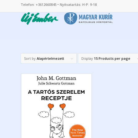
Telefon: +3612660845 • Nyitvatartás: H-P: 9-18
Sort by
Alapértelmezett
Display
15 Products per page