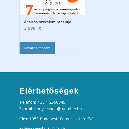
A tartós szerelem receptje
3 690
Ft
Kosárba teszem
Elérhetőségek
Telefon:
+36 1 2660845
E-mail:
konyvesbolt@ujember.hu
Cím:
1053 Budapest, Ferenciek tere 7-8.
Nyitvatartás:
H-P: 9-18