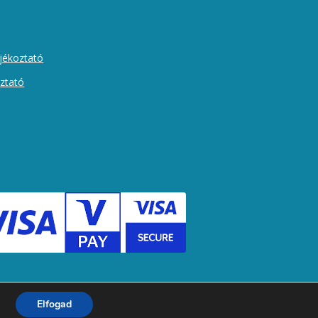
ájékoztató
oztató
Elfogad