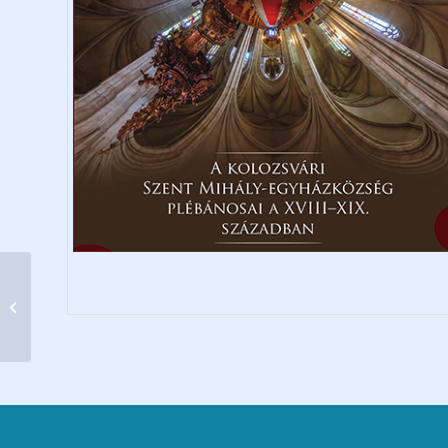
Nyolc nap Jézus
szülőföldjén