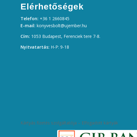
Elérhetőségek
Telefon:
+36 1 2660845
E-mail:
konyvesbolt@ujember.hu
Cím:
1053 Budapest, Ferenciek tere 7-8.
Nyitvatartás:
H-P: 9-18
Kártyás fizetés szolgáltatója – Elfogadott kártyák