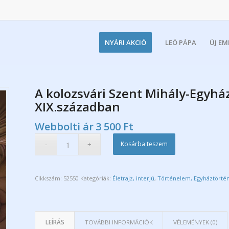
NYÁRI AKCIÓ
LEÓ PÁPA
ÚJ E
A kolozsvári Szent Mihály-Egyház
XIX.században
Webbolti ár
3 500
Ft
Kosárba teszem
Cikkszám:
52550
Kategóriák:
Életrajz, interjú
,
Történelem, Egyháztörté
LEÍRÁS
TOVÁBBI INFORMÁCIÓK
VÉLEMÉNYEK (0)