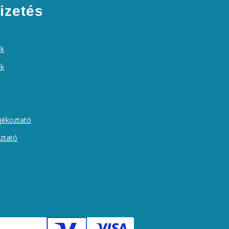
izetés
ek
ók
ájékoztató
oztató