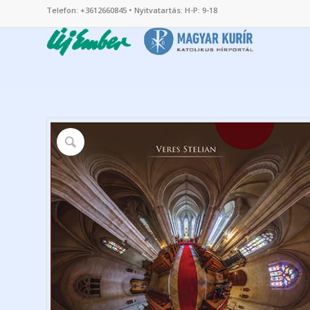
Telefon: +3612660845 • Nyitvatartás: H-P: 9-18