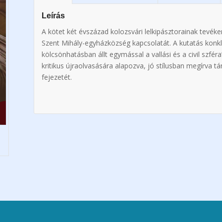
Leírás
A kötet két évszázad kolozsvári lelkipásztorainak tevék
Szent Mihály-egyházközség kapcsolatát. A kutatás konk
kölcsönhatásban állt egymással a vallási és a civil szfér
kritikus újraolvasására alapozva, jó stílusban megírva tá
fejezetét.