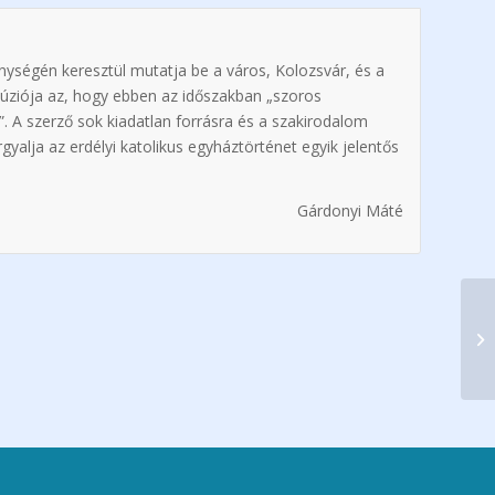
enységén keresztül mutatja be a város, Kolozsvár, és a
lúziója az, hogy ebben az időszakban „szoros
a”. A szerző sok kiadatlan forrásra és a szakirodalom
rgyalja az erdélyi katolikus egyháztörténet egyik jelentős
Gárdonyi Máté