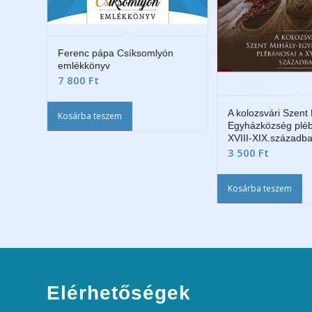
Ferenc pápa Csíksomlyón
emlékkönyv
7 800
Ft
A kolozsvári Szent 
Kosárba teszem
Egyházközség pléb
XVIII-XIX.századb
3 500
Ft
Kosárba teszem
Elérhetőségek