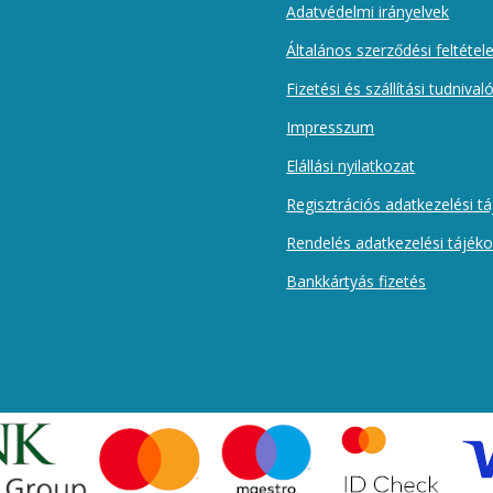
Adatvédelmi irányelvek
Általános szerződési feltétel
Fizetési és szállítási tudnival
Impresszum
Elállási nyilatkozat
Regisztrációs adatkezelési t
Rendelés adatkezelési tájék
Bankkártyás fizetés