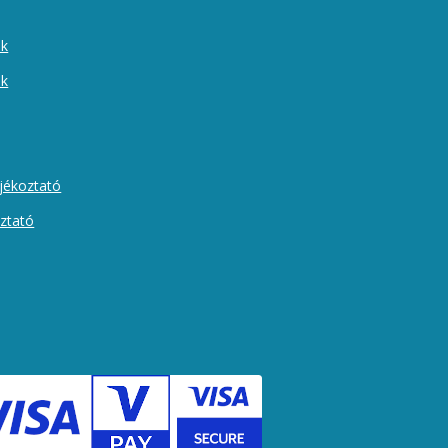
ek
ók
ájékoztató
oztató