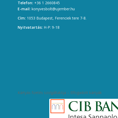
Telefon:
+36 1 2660845
E-mail:
konyvesbolt@ujember.hu
Cím:
1053 Budapest, Ferenciek tere 7-8.
Nyitvatartás:
H-P: 9-18
Kártyás fizetés szolgáltatója – Elfogadott kártyák