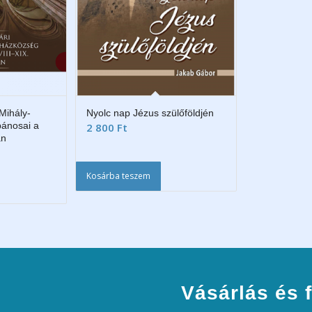
Mihály-
Nyolc nap Jézus szülőföldjén
ánosai a
2 800
Ft
an
Kosárba teszem
Vásárlás és f