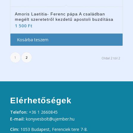
Amoris Laetitia- Ferenc pápa A családban
megélt szeretetről kezdetű apostoli buzdítása
1 500
Ft
Kosárba teszem
1
2
Oldal 2 tól 2
Elérhetőségek
Telefon:
+36 1 2660845
E-mail:
konyvesbolt@ujember.hu
Cím:
1053 Budapest, Ferenciek tere 7-8.