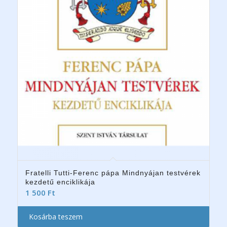
Fratelli Tutti-Ferenc pápa Mindnyájan testvérek
kezdetű enciklikája
1 500
Ft
Kosárba teszem