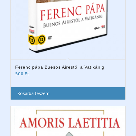
Ferenc pápa Buesos Airestől a Vatikánig
500
Ft
Kosárba teszem