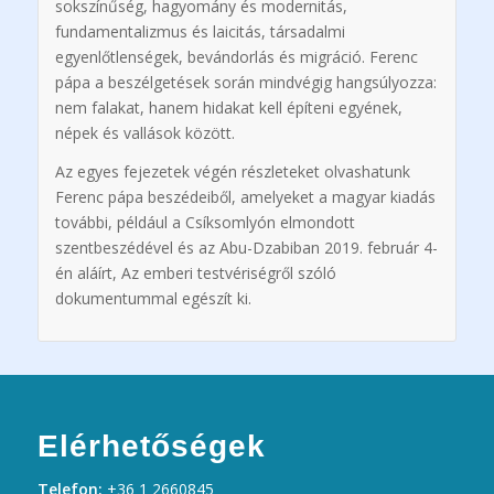
sokszínűség, hagyomány és modernitás,
fundamentalizmus és laicitás, társadalmi
egyenlőtlenségek, bevándorlás és migráció. Ferenc
pápa a beszélgetések során mindvégig hangsúlyozza:
nem falakat, hanem hidakat kell építeni egyének,
népek és vallások között.
Az egyes fejezetek végén részleteket olvashatunk
Ferenc pápa beszédeiből, amelyeket a magyar kiadás
további, például a Csíksomlyón elmondott
szentbeszédével és az Abu-Dzabiban 2019. február 4-
én aláírt, Az emberi testvériségről szóló
dokumentummal egészít ki.
Elérhetőségek
Telefon:
+36 1 2660845