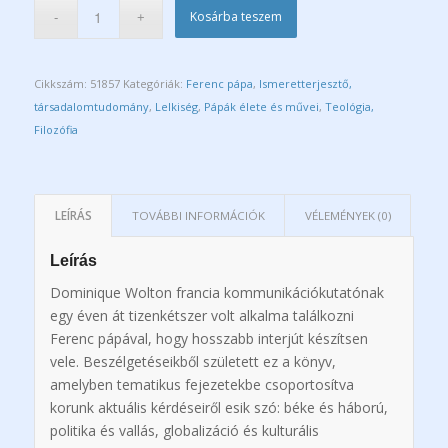
Kosárba teszem
Cikkszám:
51857
Kategóriák:
Ferenc pápa
,
Ismeretterjesztő,
társadalomtudomány
,
Lelkiség
,
Pápák élete és művei
,
Teológia,
Filozófia
LEÍRÁS
TOVÁBBI INFORMÁCIÓK
VÉLEMÉNYEK (0)
Leírás
Dominique Wolton francia kommunikációkutatónak
egy éven át tizenkétszer volt alkalma találkozni
Ferenc pápával, hogy hosszabb interjút készítsen
vele. Beszélgetéseikből született ez a könyv,
amelyben tematikus fejezetekbe csoportosítva
korunk aktuális kérdéseiről esik szó: béke és háború,
politika és vallás, globalizáció és kulturális