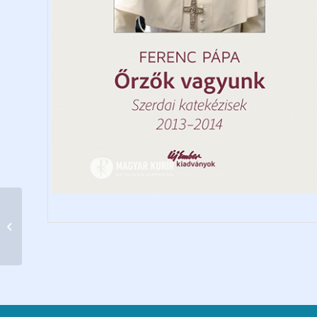
Ördögűzők és
Pszichiáterek