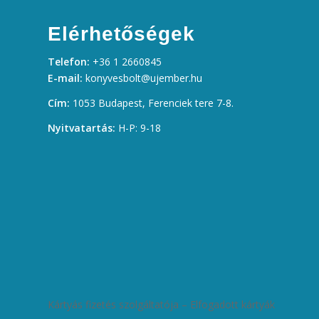
Elérhetőségek
Telefon:
+36 1 2660845
E-mail:
konyvesbolt@ujember.hu
Cím:
1053 Budapest, Ferenciek tere 7-8.
Nyitvatartás:
H-P: 9-18
Kártyás fizetés szolgáltatója – Elfogadott kártyák