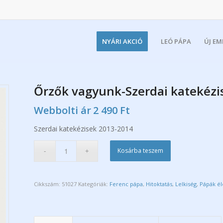
NYÁRI AKCIÓ
LEÓ PÁPA
ÚJ E
Őrzők vagyunk-Szerdai katekézi
Webbolti ár
2 490
Ft
Szerdai katekézisek 2013-2014
Kosárba teszem
Cikkszám:
51027
Kategóriák:
Ferenc pápa
,
Hitoktatás
,
Lelkiség
,
Pápák él