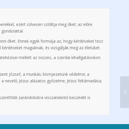
rekkel, ezért szívesen szólítja meg őket; az előre
 gondolattal.
vonni őket. Ennek egyik formája az, hogy kérdéseket tesz
el kérdéseket maguknak, és vizsgálják meg az életüket.
ekézisei mellett az összes, a szerdai kihallgatásokon
Szent József, a munkás; környezetünk védelme; a
, a nevelő; Jézus alázatos győzelme; Jézus feltámadása;
a szentföldi zarándokútra visszatekintő beszédét is