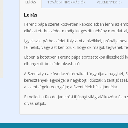
LEÍRÁS
TOVÁBBI INFORMÁCIÓK
VÉLEMÉNYEK (0)
Leírás
Ferenc pápa szeret közvetlen kapcsolatban lenni az embe
elkészített beszédet mindig kiegészíti néhány mondattal,
Igyekszik párbeszédet folytatni a hívőkkel, próbálja be
fel nekik, vagy azt kéri tőlük, hogy ők maguk tegyenek f
Ebben a kötetben Ferenc pápa sorozatokba illeszkedő kat
elhangzott beszéde olvasható.
A Szentatya a következő témákat tárgyalja: a nagyhét; 
keresztények egysége; a nagyböjti időszak; Szent József
a szentségek teológiája; a Szentlélek hét ajándéka.
E mellett a Rio de Janeiró-i ifjúsági világtalálkozóra és 
olvashatjuk.