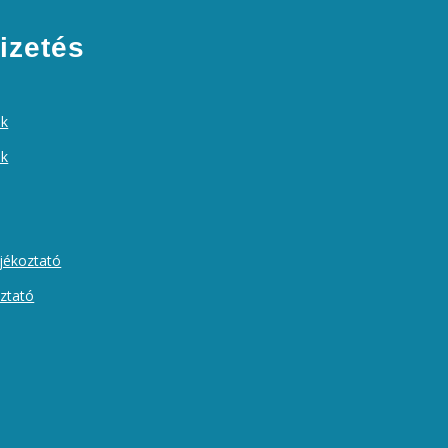
izetés
ek
ók
ájékoztató
oztató