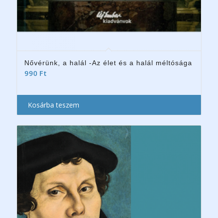
Nővérünk, a halál -Az élet és a halál méltósága
990
Ft
Kosárba teszem