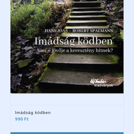
Imádság ködben
990
Ft