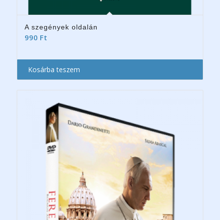
A szegények oldalán
990
Ft
Kosárba teszem