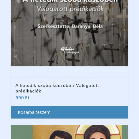
A hetedik szoba küszöbén-Válogatott
prédikációk
990
Ft
Kosárba teszem