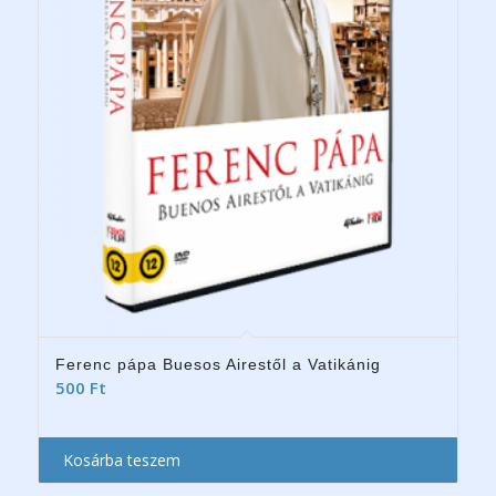
Ferenc pápa Buesos Airestől a Vatikánig
500
Ft
Kosárba teszem