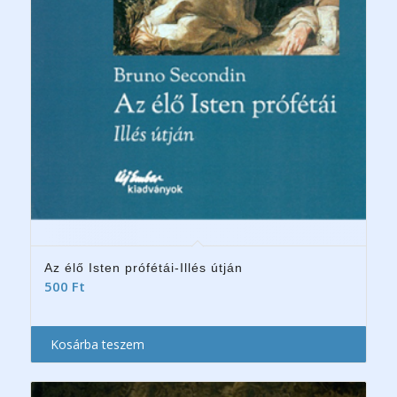
Az élő Isten prófétái-Illés útján
500
Ft
Kosárba teszem