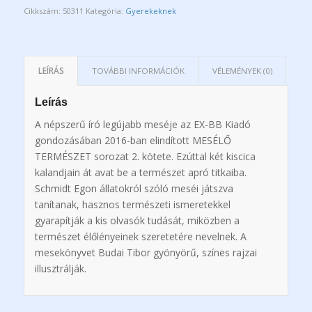
Cikkszám:
50311
Kategória:
Gyerekeknek
LEÍRÁS
TOVÁBBI INFORMÁCIÓK
VÉLEMÉNYEK (0)
Leírás
A népszerű író legújabb meséje az EX-BB Kiadó
gondozásában 2016-ban elindított MESÉLŐ
TERMÉSZET sorozat 2. kötete. Ezúttal két kiscica
kalandjain át avat be a természet apró titkaiba.
Schmidt Egon állatokról szóló meséi játszva
tanítanak, hasznos természeti ismeretekkel
gyarapítják a kis olvasók tudását, miközben a
természet élőlényeinek szeretetére nevelnek. A
mesekönyvet Budai Tibor gyönyörű, színes rajzai
illusztrálják.