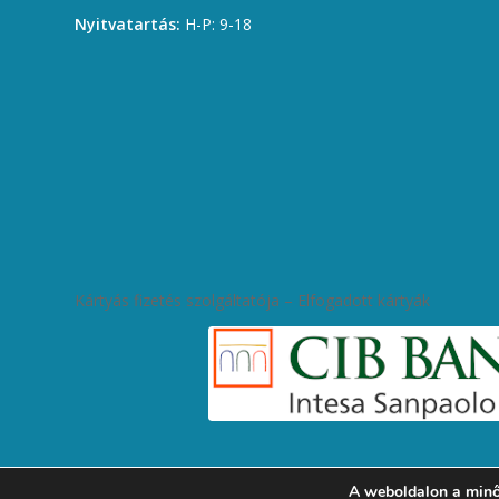
Nyitvatartás:
H-P: 9-18
Kártyás fizetés szolgáltatója – Elfogadott kártyák
A weboldalon a minő