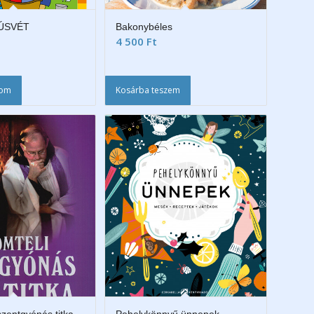
HÚSVÉT
Bakonybéles
4 500
Ft
som
Kosárba teszem