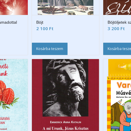
támadottal
Böjt
Böjtöljetek s
2 100
Ft
3 200
Ft
Kosárba teszem
Kosárba tesz