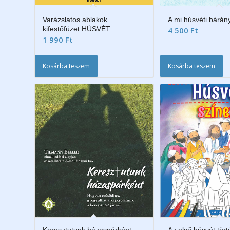
Varázslatos ablakok
A mi húsvéti bárán
kifestőfüzet HÚSVÉT
4 500
Ft
1 990
Ft
Kosárba teszem
Kosárba teszem