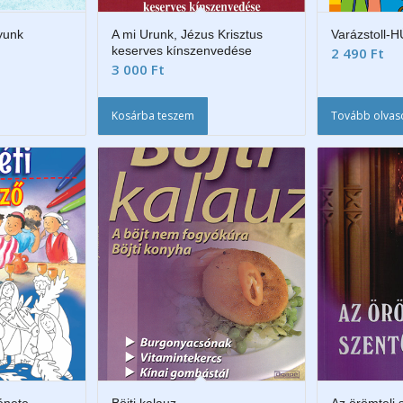
yunk
A mi Urunk, Jézus Krisztus
Varázstoll-
keserves kínszenvedése
2 490
Ft
3 000
Ft
Kosárba teszem
Tovább olva