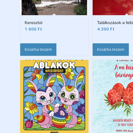
Keresztút
Találkozások a fel
1 600
Ft
4 300
Ft
Kosárba teszem
Kosárba teszem