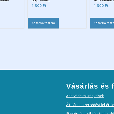
énete-
Böjti kalauz
Az örömteli 
1 300
Ft
1 300
Ft
Kosárba teszem
Kosárba tesz
Vásárlás és f
Adatvédelmi irányelvek
Általános szerződési feltétel
Fizetési és szállítási tudnival