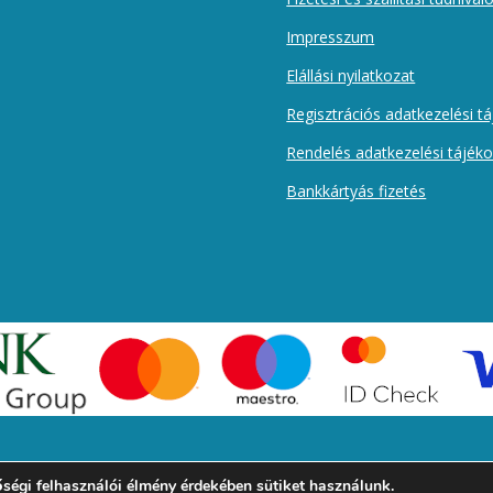
Impresszum
Elállási nyilatkozat
Regisztrációs adatkezelési t
Rendelés adatkezelési tájék
Bankkártyás fizetés
ségi felhasználói élmény érdekében sütiket használunk.