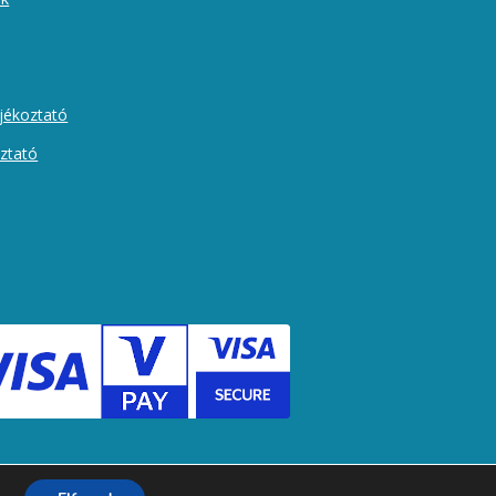
ájékoztató
oztató