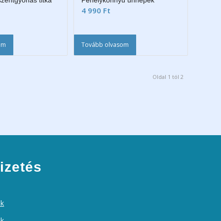
szentgyónás titka
Pehelykönnyű ünnepek
4 990
Ft
em
Tovább olvasom
Oldal 1 tól 2
izetés
ek
ók