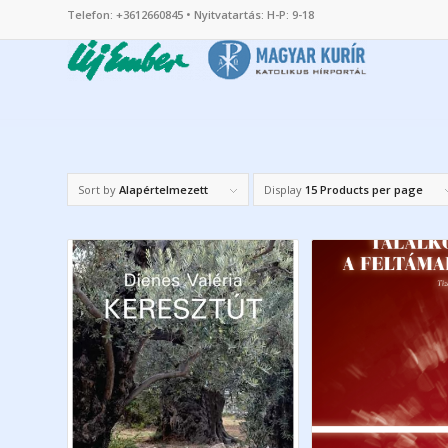
Telefon: +3612660845 • Nyitvatartás: H-P: 9-18
Sort by
Alapértelmezett
Display
15 Products per page