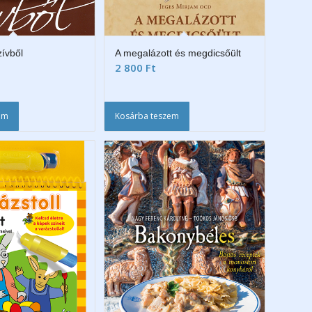
zívből
A megalázott és megdicsőült
2 800
Ft
em
Kosárba teszem