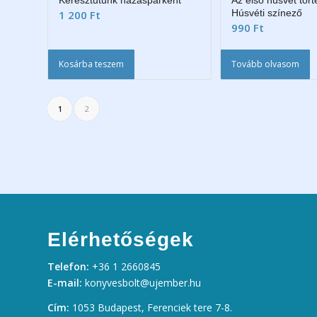
Keresztutunk házaspárként
Az első húsvét tört
Húsvéti színező
1 200
Ft
990
Ft
Kosárba teszem
Tovább olvasom
1
2
Elérhetőségek
Telefon:
+36 1 2660845
E-mail:
konyvesbolt@ujember.hu
Cím:
1053 Budapest, Ferenciek tere 7-8.