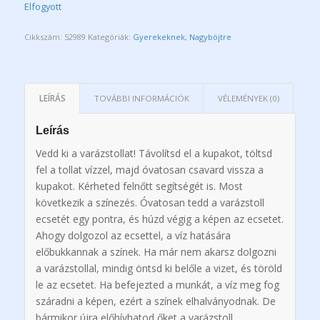
Elfogyott
Cikkszám:
52989
Kategóriák:
Gyerekeknek
,
Nagyböjtre
LEÍRÁS
TOVÁBBI INFORMÁCIÓK
VÉLEMÉNYEK (0)
Leírás
Vedd ki a varázstollat! Távolítsd el a kupakot, töltsd
fel a tollat vízzel, majd óvatosan csavard vissza a
kupakot. Kérheted felnőtt segítségét is. Most
következik a színezés. Óvatosan tedd a varázstoll
ecsetét egy pontra, és húzd végig a képen az ecsetet.
Ahogy dolgozol az ecsettel, a víz hatására
előbukkannak a színek. Ha már nem akarsz dolgozni
a varázstollal, mindig öntsd ki belőle a vizet, és töröld
le az ecsetet. Ha befejezted a munkát, a víz meg fog
száradni a képen, ezért a színek elhalványodnak. De
bármikor újra előhívhatod őket a varázstoll