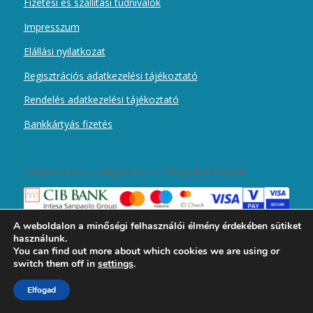
Fizetési és szállítási tudnivalók
Impresszum
Elállási nyilatkozat
Regisztrációs adatkezelési tájékoztató
Rendelés adatkezelési tájékoztató
Bankkártyás fizetés
Kártyás fizetés szolgáltatója – Elfogadott kártyák
A weboldalon a minőségi felhasználói élmény érdekében sütiket
használunk.
You can find out more about which cookies we are using or
switch them off in
settings
.
2019 © Copyright - Magyar Kurír Újember wobbolt -
Enfold Theme by
Elfogad
Kriesi