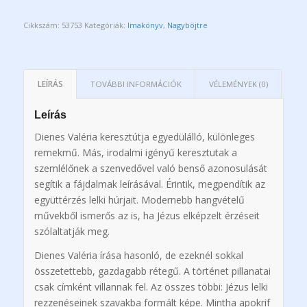
Cikkszám:
53753
Kategóriák:
Imakönyv
,
Nagyböjtre
LEÍRÁS
TOVÁBBI INFORMÁCIÓK
VÉLEMÉNYEK (0)
Leírás
Dienes Valéria keresztútja egyedülálló, különleges
remekmű. Más, irodalmi igényű keresztutak a
szemlélőnek a szenvedővel való benső azonosulását
segítik a fájdalmak leírásával. Érintik, megpendítik az
együttérzés lelki húrjait. Modernebb hangvételű
művekből ismerős az is, ha Jézus elképzelt érzéseit
szólaltatják meg.
Dienes Valéria írása hasonló, de ezeknél sokkal
összetettebb, gazdagabb rétegű. A történet pillanatai
csak címként villannak fel. Az összes többi: Jézus lelki
rezzenéseinek szavakba formált képe. Mintha apokrif