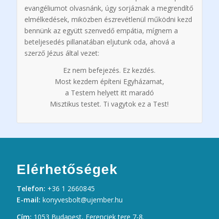
evangéliumot olvasnánk, úgy sorjáznak a megrendítő
elmélkedések, miközben észrevétlenül működni kezd
bennünk az együtt szenvedő empátia, mígnem a
beteljesedés pillanatában eljutunk oda, ahová a
szerző Jézus által vezet:
Ez nem befejezés. Ez kezdés.
Most kezdem építeni Egyházamat,
a Testem helyett itt maradó
Misztikus testet. Ti vagytok ez a Test!
Elérhetőségek
Telefon:
+36 1 2660845
E-mail:
konyvesbolt@ujember.hu
Cím:
1053 Budapest, Ferenciek tere 7-8.