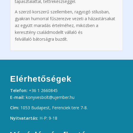
tapasztalattal, tettrekészséggel.
A szerző korszerű szellemben, ragyogó stílusban,
gyakran humorral fűszerezve vezeti a házastársakat
az együtt maradás értelméhez, miközben a
keresztény családmodellt
vállaló és
felvállaló
bátorságra buzdít.
Elérhetőségek
Telefon:
+36 1 2660845
E-mail:
konyvesbolt@ujember.hu
Cím:
1053 Budapest, Ferenciek tere 7-8.
Nyitvatartás:
H-P: 9-18