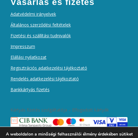
Vásárlás és fizetés
Adatvédelmi irányelvek
Általános szerződési feltételek
Fizetési és szállítási tudnivalók
Impresszum
Elállási nyilatkozat
Regisztrációs adatkezelési tájékoztató
Rendelés adatkezelési tájékoztató
Bankkártyás fizetés
Kártyás fizetés szolgáltatója – Elfogadott kártyák
A weboldalon a minőségi felhasználói élmény érdekében sütiket