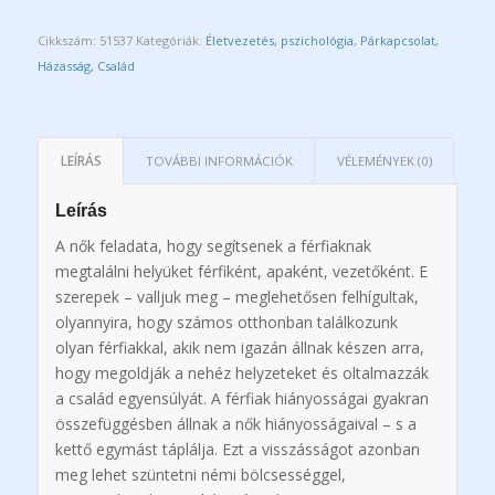
Cikkszám:
51537
Kategóriák:
Életvezetés, pszichológia
,
Párkapcsolat,
Házasság, Család
LEÍRÁS
TOVÁBBI INFORMÁCIÓK
VÉLEMÉNYEK (0)
Leírás
A nők feladata, hogy segítsenek a férfiaknak
megtalálni helyüket férfiként, apaként, vezetőként. E
szerepek – valljuk meg – meglehetősen felhígultak,
olyannyira, hogy számos otthonban találkozunk
olyan férfiakkal, akik nem igazán állnak készen arra,
hogy megoldják a nehéz helyzeteket és oltalmazzák
a család egyensúlyát. A férfiak hiányosságai gyakran
összefüggésben állnak a nők hiányosságaival – s a
kettő egymást táplálja. Ezt a visszásságot azonban
meg lehet szüntetni némi bölcsességgel,