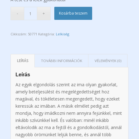
Kosárba teszem
Cikkszám:
50771
Kategória:
Lelkiség
LEÍRÁS
TOVÁBBI INFORMÁCIÓK
VÉLEMÉNYEK (0)
Leírás
Az egyik elgondolás szerint az ima olyan gyakorlat,
amely beteljesülést és megelégedettséget hoz
magával, és tökéletesen megengedett, hogy ezeket
keressük az imában. A másik elmélet pedig azt
mondja, hogy imádkozni nem annyira fejünkkel, mint
inkább szívünkkel kell. És valóban: minél inkább
eltávolodik az ma a fejtől és a gondolkodástól, annál
nagyobb örömünket leljük benne, és annál több