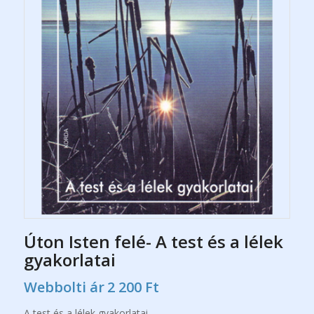
Úton Isten felé- A test és a lélek
gyakorlatai
Webbolti ár
2 200
Ft
A test és a lélek gyakorlatai