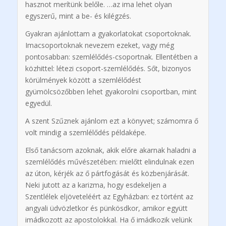
hasznot merítünk belőle. …az ima lehet olyan
egyszerű, mint a be- és kilégzés.
Gyakran ajánlottam a gyakorlatokat csoportoknak.
Imacsoportoknak nevezem ezeket, vagy még
pontosabban: szemlélődés-csoportnak. Ellentétben a
közhittel: létezi csoport-szemlélődés. Sőt, bizonyos
körülmények között a szemlélődést
gyümölcsözőbben lehet gyakorolni csoportban, mint
egyedül.
A szent Szűznek ajánlom ezt a könyvet; számomra ő
volt mindig a szemlélődés példaképe.
Első tanácsom azoknak, akik előre akarnak haladni a
szemlélődés művészetében: mielőtt elindulnak ezen
az úton, kérjék az ő pártfogását és közbenjárását.
Neki jutott az a karizma, hogy esdekeljen a
Szentlélek eljöveteléért az Egyházban: ez történt az
angyali üdvözletkor és pünkösdkor, amikor együtt
imádkozott az apostolokkal. Ha ő imádkozik velünk