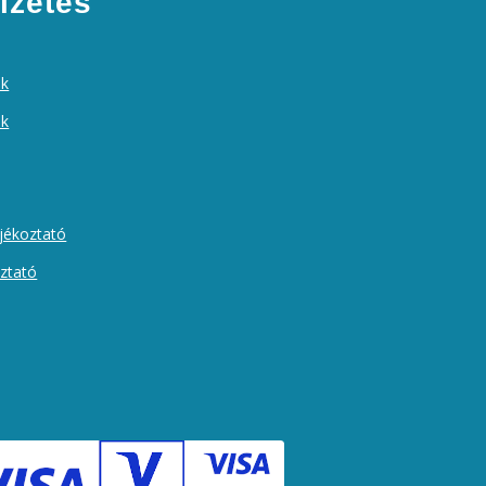
izetés
ek
ók
ájékoztató
oztató