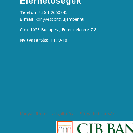
Elérhetőségek
Telefon:
+36 1 2660845
E-mail:
konyvesbolt@ujember.hu
Cím:
1053 Budapest, Ferenciek tere 7-8.
Nyitvatartás:
H-P: 9-18
Kártyás fizetés szolgáltatója – Elfogadott kártyák