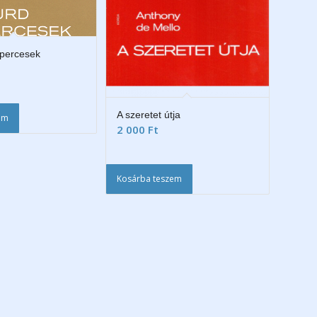
percesek
A szeretet útja
em
2 000
Ft
Kosárba teszem