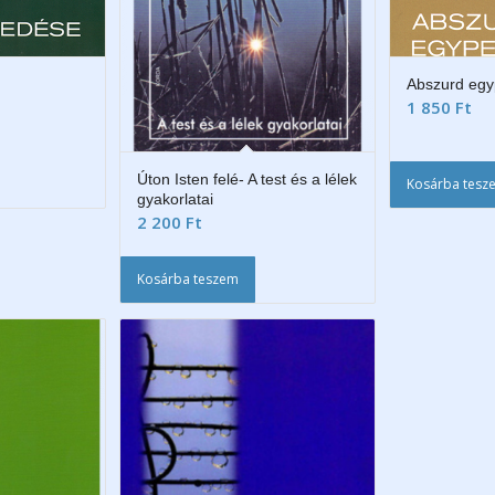
Abszurd egy
1 850
Ft
Úton Isten felé- A test és a lélek
Kosárba tesz
gyakorlatai
2 200
Ft
Kosárba teszem