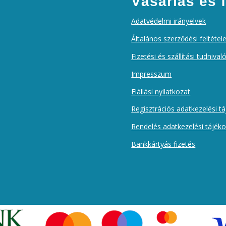
Vásárlás és f
Adatvédelmi irányelvek
Általános szerződési feltétel
Fizetési és szállítási tudnival
Impresszum
Elállási nyilatkozat
Regisztrációs adatkezelési t
Rendelés adatkezelési tájék
Bankkártyás fizetés