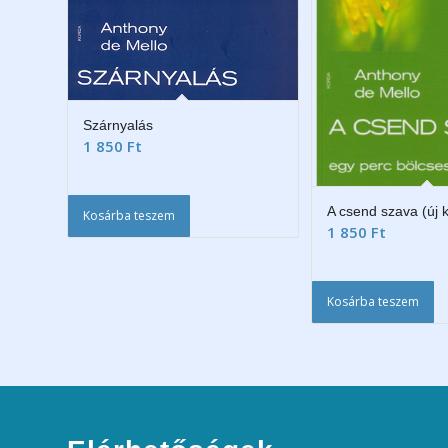
Szárnyalás
1 850
Ft
A csend szava (új 
Kosárba teszem
1 850
Ft
Kosárba teszem