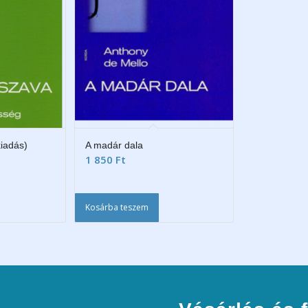
kiadás)
A madár dala
1 850
Ft
Kosárba teszem