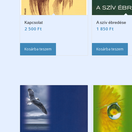
Kapcsolat
A szív ébredése
2 500
Ft
1 850
Ft
Kosárba teszem
Kosárba teszem