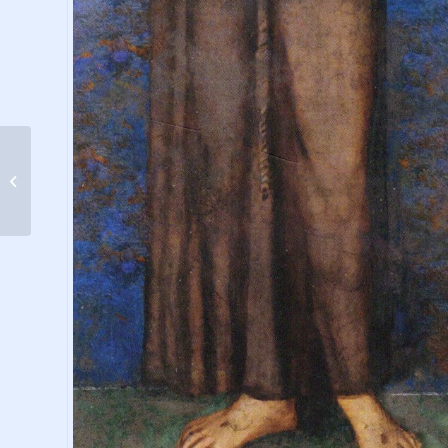
A mosoly varázsa