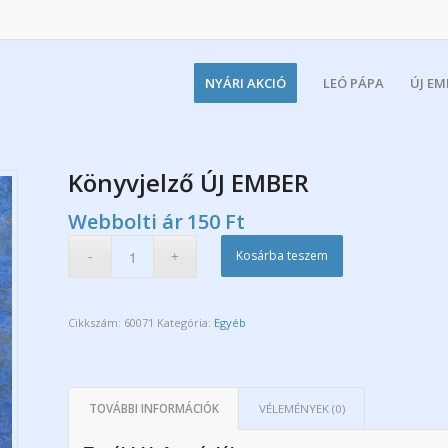
NYÁRI AKCIÓ
LEÓ PÁPA
ÚJ E
Könyvjelző ÚJ EMBER
Webbolti ár
150
Ft
Kosárba teszem
Cikkszám:
60071
Kategória:
Egyéb
TOVÁBBI INFORMÁCIÓK
VÉLEMÉNYEK (0)