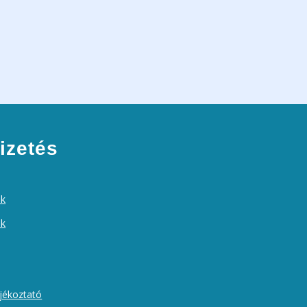
izetés
ek
ók
ájékoztató