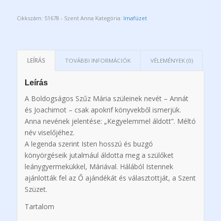
Cikkszám:
51678 - Szent Anna
Kategória:
Imafüzet
LEÍRÁS
TOVÁBBI INFORMÁCIÓK
VÉLEMÉNYEK (0)
Leírás
A Boldogságos Szűz Mária szüleinek nevét – Annát
és Joachimot – csak apokrif könyvekből ismerjük.
Anna nevének jelentése: „Kegyelemmel áldott”. Méltó
név viselőjéhez.
A legenda szerint Isten hosszú és buzgó
könyörgéseik jutalmául áldotta meg a szülőket
leánygyermekükkel, Máriával. Hálából Istennek
ajánlották fel az Ő ajándékát és választottját, a Szent
Szüzet.
Tartalom