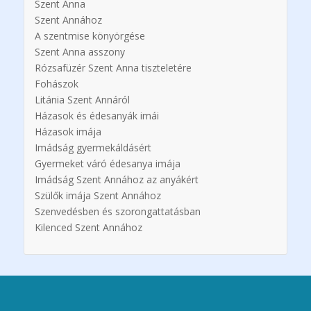
Szent Anna
Szent Annához
A szentmise könyörgése
Szent Anna asszony
Rózsafüzér Szent Anna tiszteletére
Fohászok
Litánia Szent Annáról
Házasok és édesanyák imái
Házasok imája
Imádság gyermekáldásért
Gyermeket váró édesanya imája
Imádság Szent Annához az anyákért
Szülők imája Szent Annához
Szenvedésben és szorongattatásban
Kilenced Szent Annához