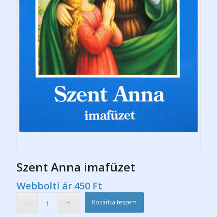
Szent Anna imafüzet
Webbolti ár
450
Ft
Kosárba teszem