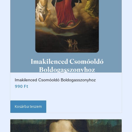
Imakilenced Csomóoldó Boldogasszonyhoz
990
Ft
Kosárba teszem