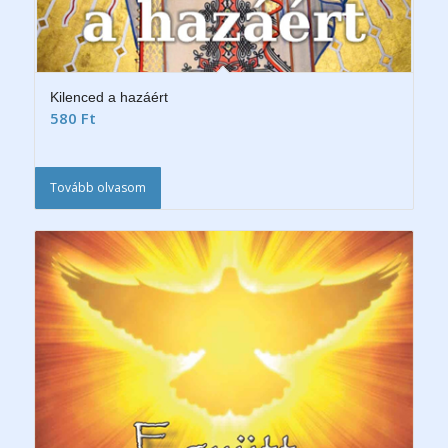
Kilenced a hazáért
580
Ft
Tovább olvasom