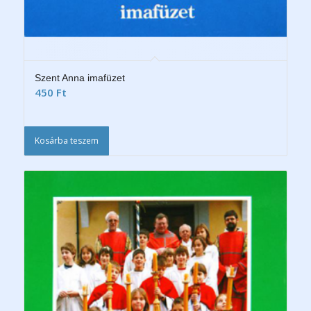
Szent Anna imafüzet
450
Ft
Kosárba teszem