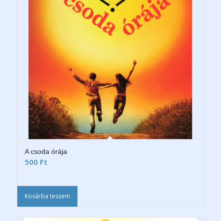
A csoda órája
500
Ft
Kosárba teszem