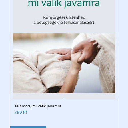
Te tudod, mi válik javamra
790
Ft