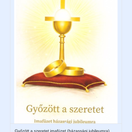
Győzött a szeretet imafüzet (házassági jubileumra)