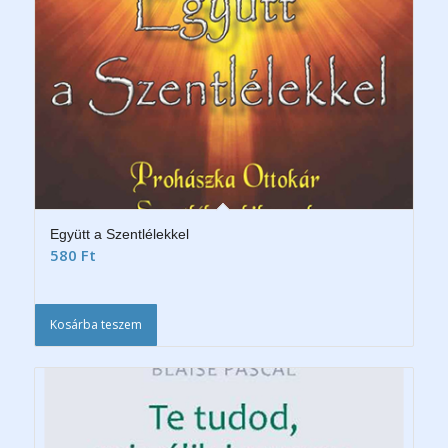
Együtt a Szentlélekkel
580
Ft
Kosárba teszem