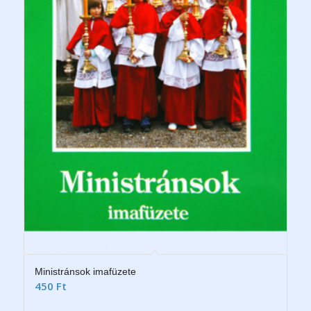
Ministránsok imafüzete
450
Ft