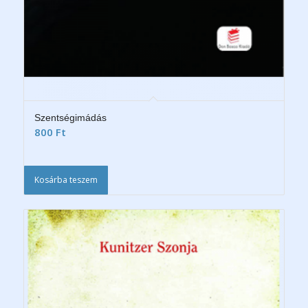
Szentségimádás
800
Ft
Kosárba teszem