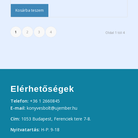
Kosárba teszem
1
2
3
4
Oldal 1 tól 4
Elérhetőségek
Telefon:
+36 1 2660845
E-mail:
konyvesbolt@ujember.hu
Cím:
1053 Budapest, Ferenciek tere 7-8.
Nyitvatartás:
H-P: 9-18