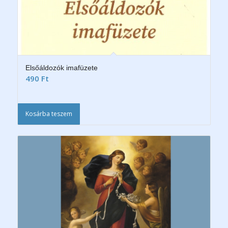
Elsőáldozók imafüzete
490
Ft
Kosárba teszem