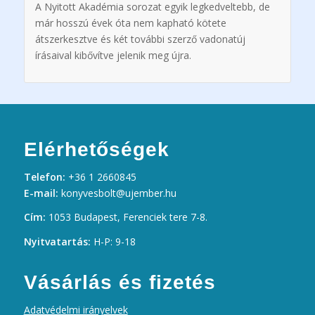
A Nyitott Akadémia sorozat egyik legkedveltebb, de
már hosszú évek óta nem kapható kötete
átszerkesztve és két további szerző vadonatúj
írásaival kibővítve jelenik meg újra.
Elérhetőségek
Telefon:
+36 1 2660845
E-mail:
konyvesbolt@ujember.hu
Cím:
1053 Budapest, Ferenciek tere 7-8.
Nyitvatartás:
H-P: 9-18
Vásárlás és fizetés
Adatvédelmi irányelvek