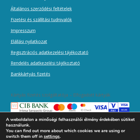
Általános szerződési feltételek
Fizetési és szállítási tudnivalók
Impresszum
Elállási nyilatkozat
Regisztrációs adatkezelési tájékoztató
Rendelés adatkezelési tájékoztató
Bankkártyás fizetés
Kártyás fizetés szolgáltatója – Elfogadott kártyák
A weboldalon a minőségi felhasználói élmény érdekében sütiket
használunk.
You can find out more about which cookies we are using or
switch them off in
settings
.