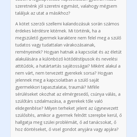
szeretnénk jól szeretni egymást, valahogy mégsem
találjuk az utat a másikhoz?
A kötet szerzői szellemi kalandozásuk során számos
érdekes kérdésre kitérnek. Mi történik, ha a
megszülető gyermek karaktere nem felel meg a szülő
tudatos vagy tudattalan várakozásainak,
reményeinek? Hogyan hatnak a kapcsolat és az életút
alakulására a különböző kötődéstípusok és nevelési
attitűdök, a határtartás sajátosságai? Miként alakul a
nem várt, nem tervezett gyerekek sorsa? Hogyan
jelennek meg a kapcsolatban a szülő saját
gyermekkori tapasztalatai, traumái? Miféle
sérüléseket okozhat az elmérgesedő, csúnya válás, a
szülőtárs szidalmazása, a gyerekek tőle való
elidegenítése? Milyen terheket jelent az úgynevezett
szülősítés, amikor a gyermek felnőtt szerepbe kerül, ő
hallgatja meg szülei problémáit, ő ad tanácsokat, ő
hoz döntéseket, ő visel gondot anyjára vagy apjára?