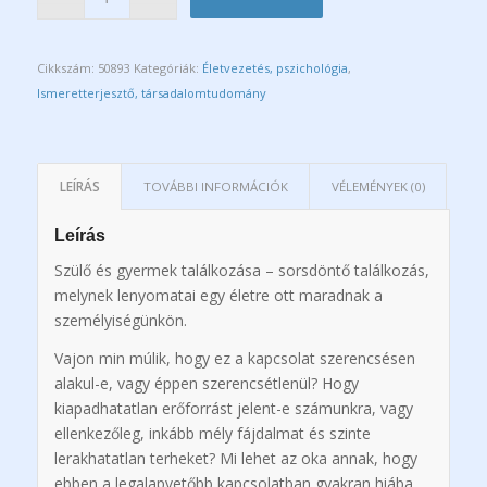
Cikkszám:
50893
Kategóriák:
Életvezetés, pszichológia
,
Ismeretterjesztő, társadalomtudomány
LEÍRÁS
TOVÁBBI INFORMÁCIÓK
VÉLEMÉNYEK (0)
Leírás
Szülő és gyermek találkozása – sorsdöntő találkozás,
melynek lenyomatai egy életre ott maradnak a
személyiségünkön.
Vajon min múlik, hogy ez a kapcsolat szerencsésen
alakul-e, vagy éppen szerencsétlenül? Hogy
kiapadhatatlan erőforrást jelent-e számunkra, vagy
ellenkezőleg, inkább mély fájdalmat és szinte
lerakhatatlan terheket? Mi lehet az oka annak, hogy
ebben a legalapvetőbb kapcsolatban gyakran hiába