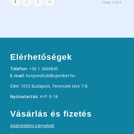
1
2
3
4
Oldal 1 tól 4
Elérhetőségek
Telefon:
+36 1 2660845
E-mail:
konyvesbolt@ujember.hu
Cím:
1053 Budapest, Ferenciek tere 7-8.
Nyitvatartás:
H-P: 9-18
Vásárlás és fizetés
Adatvédelmi irányelvek