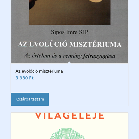
Az evolóció misztériuma
3 980
Ft
Kosárba teszem