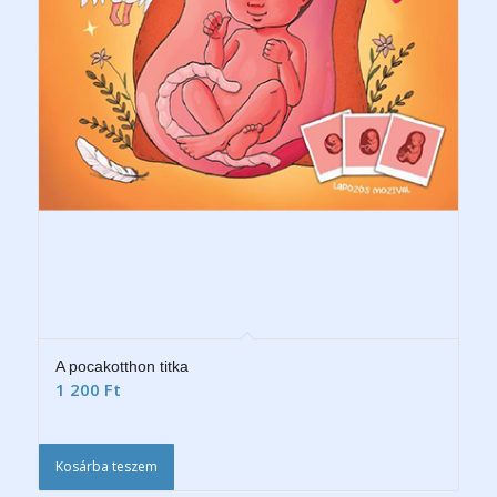
A pocakotthon titka
1 200
Ft
Kosárba teszem