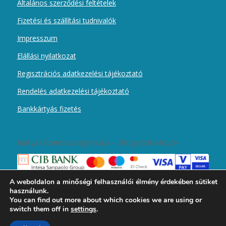
Általános szerződési feltételek
Fizetési és szállítási tudnivalók
Impresszum
Elállási nyilatkozat
Regisztrációs adatkezelési tájékoztató
Rendelés adatkezelési tájékoztató
Bankkártyás fizetés
Kártyás fizetés szolgáltatója – Elfogadott kártyák
A weboldalon a minőségi felhasználói élmény érdekében sütiket
használunk.
You can find out more about which cookies we are using or
switch them off in
settings
.
2019 © Copyright - Magyar Kurír Újember wobbolt -
Enfold Theme by