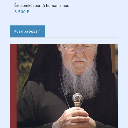
Értelemközpontú humanizmus
3 500
Ft
Kosárba teszem