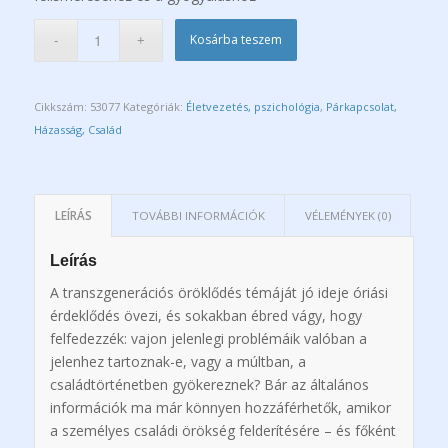
Kosárba teszem
Cikkszám:
53077
Kategóriák:
Életvezetés, pszichológia
,
Párkapcsolat,
Házasság, Család
LEÍRÁS
TOVÁBBI INFORMÁCIÓK
VÉLEMÉNYEK (0)
Leírás
A transzgenerációs öröklődés témáját jó ideje óriási
érdeklődés övezi, és sokakban ébred vágy, hogy
felfedezzék: vajon jelenlegi problémáik valóban a
jelenhez tartoznak-e, vagy a múltban, a
családtörténetben gyökereznek? Bár az általános
információk ma már könnyen hozzáférhetők, amikor
a személyes családi örökség felderítésére – és főként