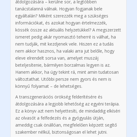
átdolgozására – kerülne sor, a legtöbben
tanácstalanná válnak. Hogyan fogjanak bele
egyáltalán? Miként szerezzék meg a szükséges
információkat, és azokat hogyan értelmezzék,
kössék össze az aktuális helyzetükkel? A megszerzett
ismeret pedig akár nyomasztó teherré is válhat, ha
nem tudják, mit kezdjenek vele. Hiszen ez a tudás
nem akkor hasznos, ha valaki arra jut belőle, hogy
eleve elrendelt sorsa van, amelyet muszáj
beteljesítenie, bármilyen borzalmas legyen is az.
Hanem akkor, ha úgy tekint rá, mint amin tudatosan
változtathat. Utóbbi persze nem gyors és nem is
könnyű folyamat – de lehetséges.
A transzgenerációs örökség felderítésére és
átdolgozására a legjobb lehetőség az egyéni terápia.
Ez a könyv azt nem helyettesíti, de mindaddig elkíséri
az olvasót a felfedezés és a gyógyulás útján,
ameddig csak önállóan, megfelelően képzett segítő
szakember nélkül, biztonságosan el lehet jutni.