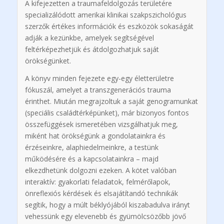
A kifejezetten a traumafeldolgozás területére
specializálódott amerikai klinikai szakpszichológus
szerzők értékes információk és eszközök sokaságát
adják a kezünkbe, amelyek segítségével
feltérképezhetjük és átdolgozhatjuk saját
örökségünket.
A könyv minden fejezete egy-egy életterületre
fókuszál, amelyet a transzgenerációs trauma
érinthet. Miután megrajzoltuk a saját genogramunkat
(speciális családtérképünket), már bizonyos fontos
összefüggések ismeretében vizsgálhatjuk meg,
miként hat örökségünk a gondolatainkra és
érzéseinkre, alaphiedelmeinkre, a testünk
működésére és a kapcsolatainkra – majd
elkezdhetünk dolgozni ezeken. A kötet valóban
interaktív: gyakorlati feladatok, felmérőlapok,
önreflexiós kérdések és elsajátítandó technikák
segítik, hogy a múlt béklyójából kiszabadulva irányt
vehessünk egy elevenebb és gyümölcsözőbb jövő