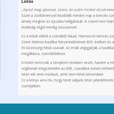
Leírás
„Nyisd meg ajkamat, Uram, és szám hirdeti dicséreted
Ezzel a zsoltárverssel kezdődik minden nap a bencés sz
amely megtöri az éjszaka hallgatását. A csend nem hiány
imádság végül mindig visszavezet.
Ez a kötet ebből a csendből fakad. Harmincöt bencés sz
Szent Márton-bazilika felszentelésének 800. évében é
és közösségi hitük szavait. Az imák végigjárják a bazilika 
megállásra, szemlélődésre.
A kötet nemcsak a templom tereiben vezet, hanem a min
segítenek megszentelni az időt, szavakba önteni terhei
Isten elé vinni mindazt, amit nem lehet kimondani.
Ez a könyv arra hív, hogy teret adjunk Isten jelenlétén
csendjében.