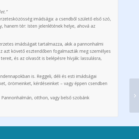
et.”
erzetesközösség imádsága: a csendből születő első szó,
, hanem tér: Isten jelenlétének helye, ahová az
erzetes imádságait tartalmazza, akik a pannonhalmi
s az azt követő esztendőben fogalmazták meg személyes
tereit, és az olvasót is belépésre hívják: lassulásra,
dennapokban is. Reggeli, déli és esti imádságai
nket, örömeinket, kérdéseinket – vagy éppen csendben
ek: Pannonhalmán, otthon, vagy belső szobánk