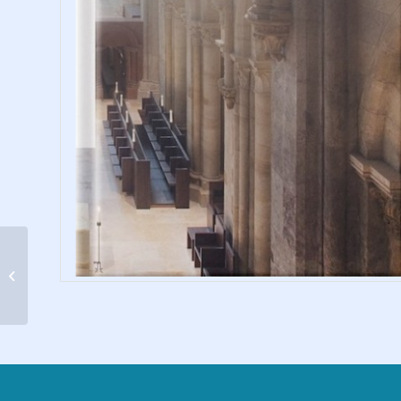
Levelek egy pápához