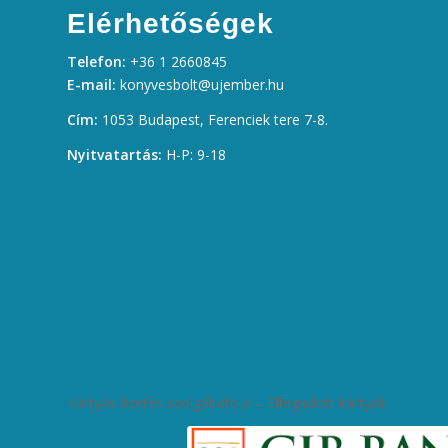
Elérhetőségek
Telefon:
+36 1 2660845
E-mail:
konyvesbolt@ujember.hu
Cím:
1053 Budapest, Ferenciek tere 7-8.
Nyitvatartás:
H-P: 9-18
Kártyás fizetés szolgáltatója – Elfogadott kártyák