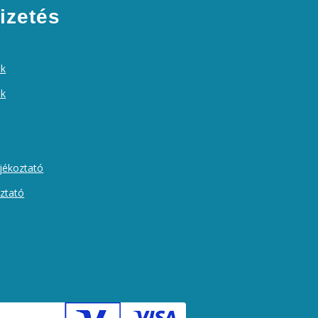
izetés
ek
ók
ájékoztató
oztató