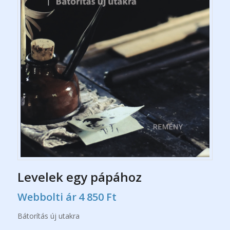
Levelek egy pápához
Webbolti ár
4 850
Ft
Bátorítás új utakra