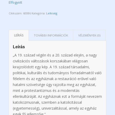
Elfogyott
Cikkszám:
60086
Kategória:
Lelkiség
LEÍRÁS
TOVÁBBI INFORMÁCIÓK
VÉLEMÉNYEK (0)
Leírás
„A 19. század végén és a 20. század elején, a nagy
civilizációs változások korszakában világosan
kirajzolódott egy kép. A 19. század társadalmi,
politikai, kulturális és tudományos forradalmaitól való
félelem és az egyháznak a restauráció erőivel való
hatalmi szövetsége úgy rajzolta meg az egyházat,
mint a protestantizmus és a modernitás
ellenkultúráját. Az egyháznak ezt a formáját nevezem
katolicizmusnak, szemben a katolicitással
(egyetemesség), univerzalitással, amely az egyház
egyik fő jellemzője.”