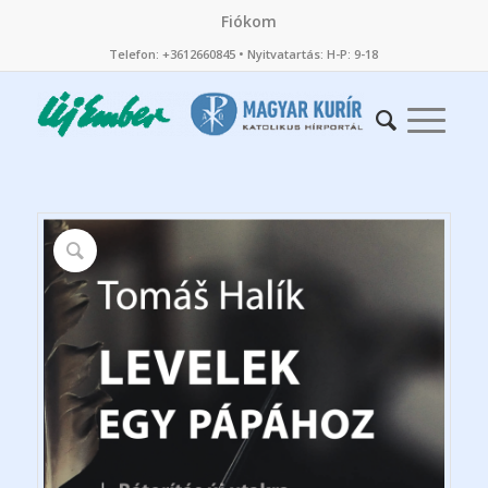
Fiókom
Telefon: +3612660845 • Nyitvatartás: H-P: 9-18